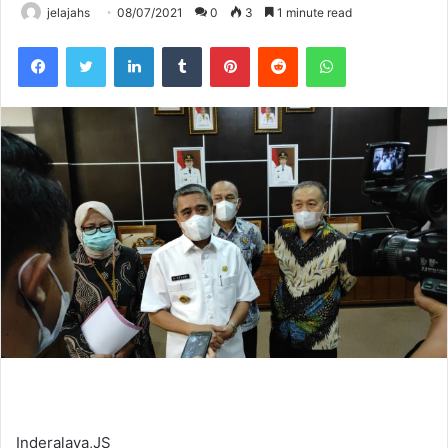
jelajahs
08/07/2021
0
3
1 minute read
Facebook
Twitter
LinkedIn
Tumblr
Pinterest
Reddit
WhatsApp
Inderalaya,JS