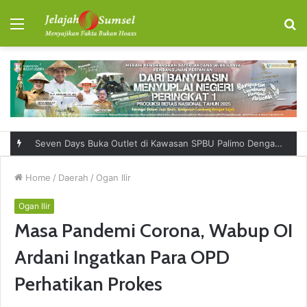
Menu
S
fo
Seven Days Buka Outlet di Kawasan SPBU Palimo Dengan Konsep One Stop Hangout Destination
Home
/
Daerah
/
Ogan Ilir
Ogan Ilir
Masa Pandemi Corona, Wabup OI
Ardani Ingatkan Para OPD
Perhatikan Prokes