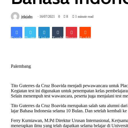
jelajahs
16/07/2021
0
8
1 minute read
Facebook
Twitter
LinkedIn
Tumblr
Pinterest
Reddit
Palembang
Tito Guterres da Cruz Boavida menjadi pewawancara untuk Place
Kegiatan test ini digunakan untuk penempatan kelas pembelajaran
Selain menempuh test wawancara, peserta juga menjalani test me
Tito Guterres da Cruz Boavida merupakan salah satu alumni dari 
lajar Bahasa Indonesia selama 10 Bulan. Dan setelah kembali ke 
Ferry Kurniawan, M.Pd Direktur Urusan Internasional, Kerjsam
menerapkan ilmu yang telah dapatkan selama belajar di Universi