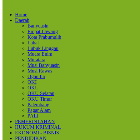
Home
Daerah
Banyuasin
Empat Lawang
Kota Prabumulih
Lahat
Lubuk Linggau
Muara Enim
Muratara
Musi Banyuasin
Musi Rawas
Ogan Ilir
OKI
OKU
OKU Selatan
OKU Timur
Palembang
Pagar Alam
PALI
PEMERINTAHAN
HUKUM KRIMINAL
EKONOMI - BISNIS
PENDIDIKAN