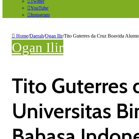
Twitter
YouTube
Instagram
Home
/
Daerah
/
Ogan Ilir
/
Tito Guterres da Cruz Boavida Alumn
Ogan Ilir
Tito Guterres
Universitas B
Bahasa Indone