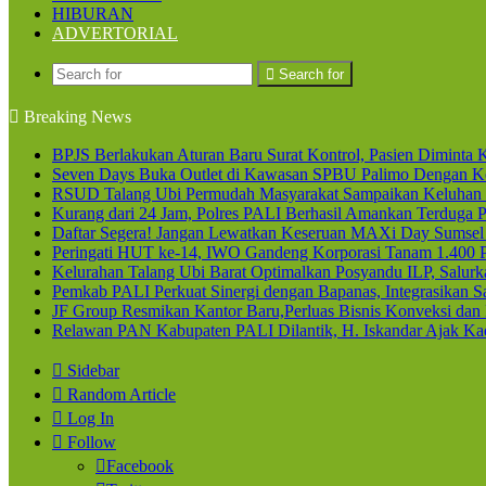
HIBURAN
ADVERTORIAL
Search for
Breaking News
BPJS Berlakukan Aturan Baru Surat Kontrol, Pasien Diminta K
Seven Days Buka Outlet di Kawasan SPBU Palimo Dengan Ko
RSUD Talang Ubi Permudah Masyarakat Sampaikan Keluhan 
Kurang dari 24 Jam, Polres PALI Berhasil Amankan Terduga P
Daftar Segera! Jangan Lewatkan Keseruan MAXi Day Sumsel
Peringati HUT ke-14, IWO Gandeng Korporasi Tanam 1.400
Kelurahan Talang Ubi Barat Optimalkan Posyandu ILP, Salur
Pemkab PALI Perkuat Sinergi dengan Bapanas, Integrasikan Sa
JF Group Resmikan Kantor Baru,Perluas Bisnis Konveksi dan
Relawan PAN Kabupaten PALI Dilantik, H. Iskandar Ajak Kad
Sidebar
Random Article
Log In
Follow
Facebook