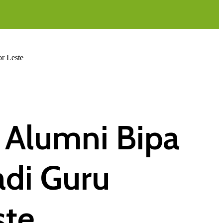
r Leste
a Alumni Bipa
adi Guru
ste