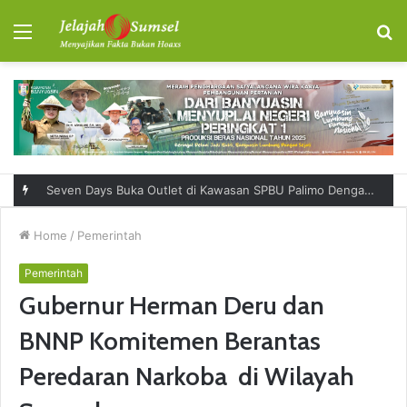
Menu
S
fo
Seven Days Buka Outlet di Kawasan SPBU Palimo Dengan Konsep One Stop Hangout Destination
Home
/
Pemerintah
Pemerintah
Gubernur Herman Deru dan
BNNP Komitemen Berantas
Peredaran Narkoba di Wilayah