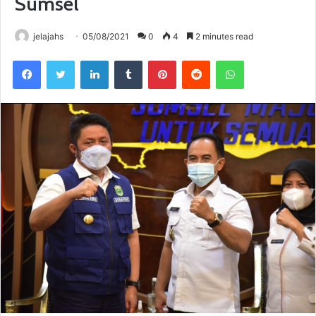
Sumsel
jelajahs
05/08/2021
0
4
2 minutes read
Facebook
Twitter
LinkedIn
Tumblr
Pinterest
Reddit
WhatsApp