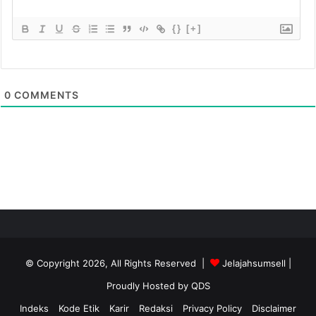
{}
[+]
0
COMMENTS
© Copyright 2026, All Rights Reserved |
Jelajahsumsell
|
Proudly Hosted by
QDS
Indeks
Kode Etik
Karir
Redaksi
Privacy Policy
Disclaimer