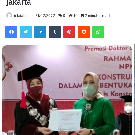
Jakarta
jelajahs
21/02/2022
0
10
2 minutes read
Facebook
Twitter
LinkedIn
Tumblr
Pinterest
Reddit
WhatsApp