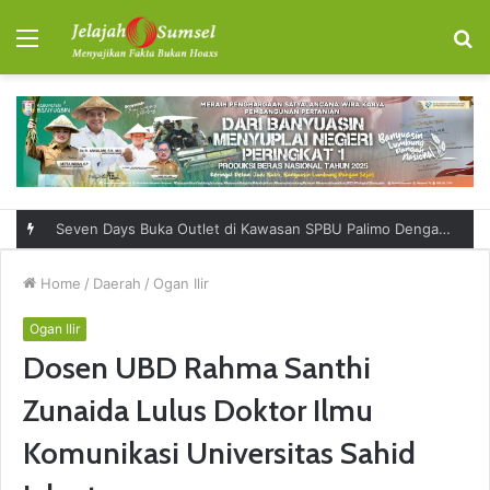
Menu
S
fo
Seven Days Buka Outlet di Kawasan SPBU Palimo Dengan Konsep One Stop Hangout Destination
Home
/
Daerah
/
Ogan Ilir
Ogan Ilir
Dosen UBD Rahma Santhi
Zunaida Lulus Doktor Ilmu
Komunikasi Universitas Sahid