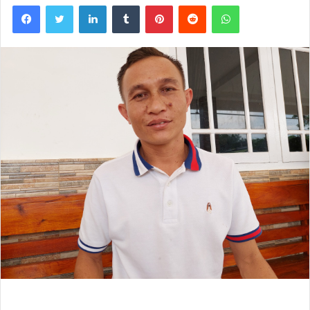
Facebook
Twitter
LinkedIn
Tumblr
Pinterest
Reddit
WhatsApp