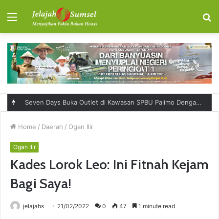
Menu
S
fo
Seven Days Buka Outlet di Kawasan SPBU Palimo Dengan Konsep One Stop Hangout Destination
Home
/
Daerah
/
Ogan Ilir
Ogan Ilir
Kades Lorok Leo: Ini Fitnah Kejam
Bagi Saya!
jelajahs
21/02/2022
0
47
1 minute read