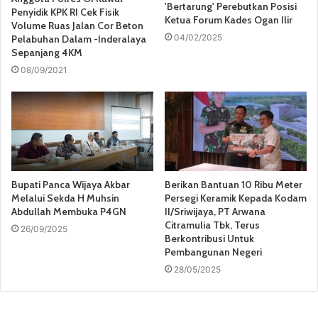
'Bertarung' Perebutkan Posisi
Penyidik KPK RI Cek Fisik
Ketua Forum Kades Ogan Ilir
Volume Ruas Jalan Cor Beton
04/02/2025
Pelabuhan Dalam -Inderalaya
Sepanjang 4KM
08/09/2021
Bupati Panca Wijaya Akbar
Berikan Bantuan 10 Ribu Meter
Melalui Sekda H Muhsin
Persegi Keramik Kepada Kodam
Abdullah Membuka P4GN
II/Sriwijaya, PT Arwana
Citramulia Tbk, Terus
26/09/2025
Berkontribusi Untuk
Pembangunan Negeri
28/05/2025