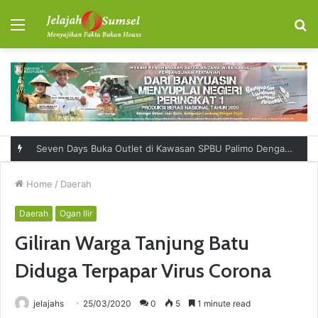
Menu
S
fo
Seven Days Buka Outlet di Kawasan SPBU Palimo Dengan Konsep One Stop Hangout Destination
Home
/
Daerah
Daerah
Ogan Ilir
Giliran Warga Tanjung Batu
Diduga Terpapar Virus Corona
jelajahs
25/03/2020
0
5
1 minute read