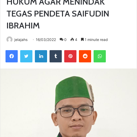
HUKUM AGAR MENINDAK
TEGAS PENDETA SAIFUDIN
IBRAHIM
jelajahs
16/03/2022
0
4
1 minute read
Facebook
Twitter
LinkedIn
Tumblr
Pinterest
Reddit
WhatsApp