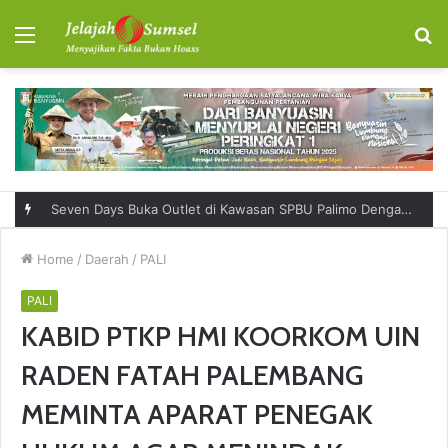
Menu
S
fo
Seven Days Buka Outlet di Kawasan SPBU Palimo Dengan Konsep One Stop Hangout Destination
Home
/
Daerah
/
PALI
PALI
KABID PTKP HMI KOORKOM UIN
RADEN FATAH PALEMBANG
MEMINTA APARAT PENEGAK