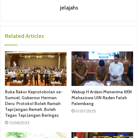
jelajahs
Related Articles
Buka Rakor Keprotokolan se-
Wabup H Ardani Menerima KKN
Sumsel, Gubernur Herman
Mahasiswa UIN Raden Fatah
Deru: Protokol Boleh Ramah
Palembang
Tapi Jangan Remeh, Boleh
01/07/2025
Tegas Tapi Jangan Beringas
13/06/2023