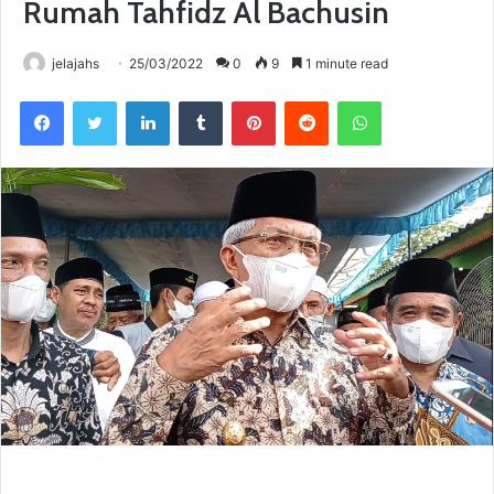
Rumah Tahfidz Al Bachusin
jelajahs
25/03/2022
0
9
1 minute read
Facebook
Twitter
LinkedIn
Tumblr
Pinterest
Reddit
WhatsApp