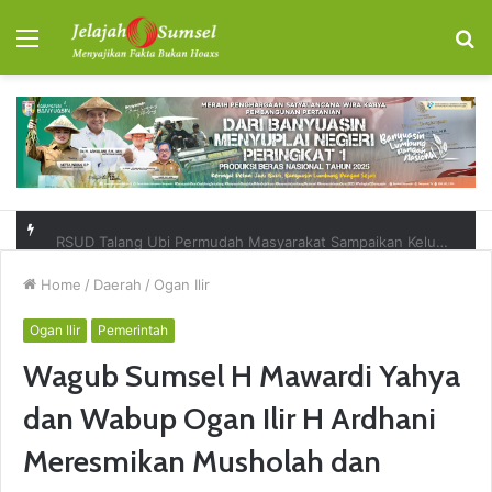
Menu
S
fo
RSUD Talang Ubi Permudah Masyarakat Sampaikan Keluhan Lewat Kanal Pengaduan Resmi
Home
/
Daerah
/
Ogan Ilir
Ogan Ilir
Pemerintah
Wagub Sumsel H Mawardi Yahya
dan Wabup Ogan Ilir H Ardhani
Meresmikan Musholah dan