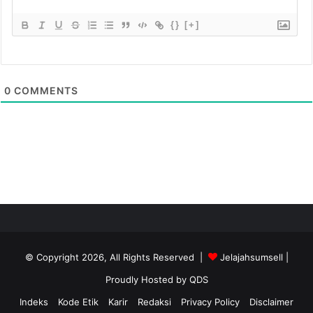
{}
[+]
0
COMMENTS
© Copyright 2026, All Rights Reserved |
Jelajahsumsell
|
Proudly Hosted by
QDS
Indeks
Kode Etik
Karir
Redaksi
Privacy Policy
Disclaimer