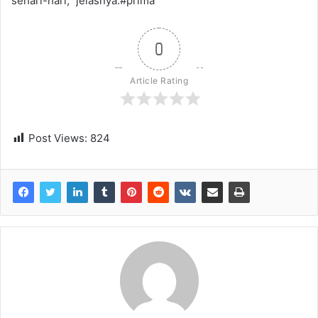
sehari-hari," jelasnya.#prima
0
Article Rating
Post Views:
824