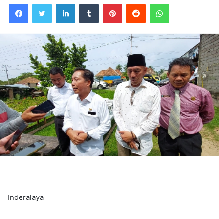
Facebook
Twitter
LinkedIn
Tumblr
Pinterest
Reddit
WhatsApp
Inderalaya