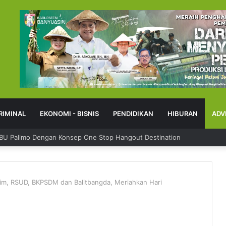
RIMINAL
EKONOMI - BISNIS
PENDIDIKAN
HIBURAN
ADV
PBU Palimo Dengan Konsep One Stop Hangout Destination
kim, RSUD, BKPSDM dan Balitbangda, Meriahkan Hari