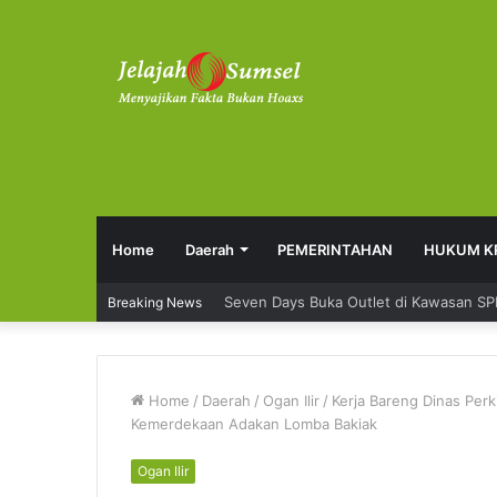
Home
Daerah
PEMERINTAHAN
HUKUM K
Seven Days Buka Outlet di Kawasan S
Breaking News
Home
/
Daerah
/
Ogan Ilir
/
Kerja Bareng Dinas Per
Kemerdekaan Adakan Lomba Bakiak
Ogan Ilir