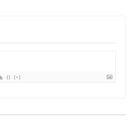
{}
[+]