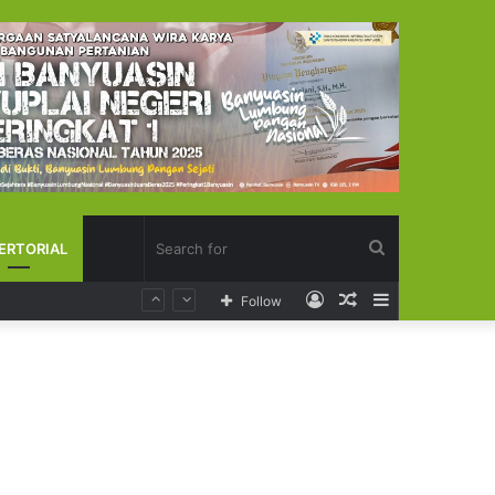
Search
ERTORIAL
Log
Random
Sidebar
Follow
for
In
Article