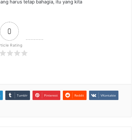
ang harus tetap bahagia, itu yang kita
0
rticle Rating
n
Tumblr
Pinterest
Reddit
VKontakte