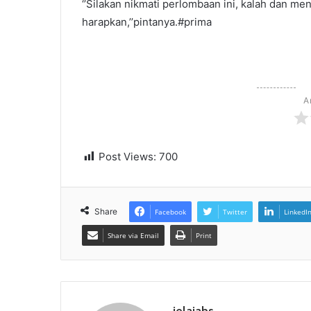
‘’Silakan nikmati perlombaan ini, kalah dan men
harapkan,’’pintanya.#prima
A
Post Views:
700
Share
Facebook
Twitter
LinkedI
Share via Email
Print