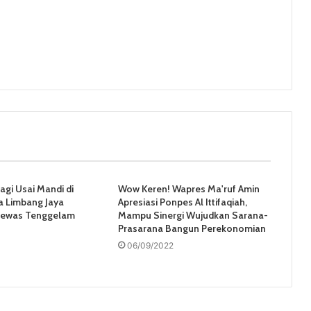
agi Usai Mandi di
Wow Keren! Wapres Ma'ruf Amin
a Limbang Jaya
Apresiasi Ponpes Al Ittifaqiah,
Tewas Tenggelam
Mampu Sinergi Wujudkan Sarana-
Prasarana Bangun Perekonomian
06/09/2022