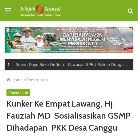
Menu
S
fo
Seven Days Buka Outlet di Kawasan SPBU Palimo Dengan Konsep One Stop Hangout Destination
Home
/
Pemerintah
Pemerintah
Kunker Ke Empat Lawang, Hj
Fauziah MD Sosialisasikan GSMP
Dihadapan PKK Desa Canggu