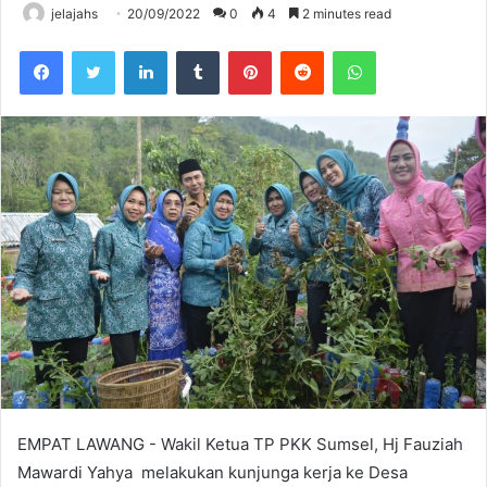
jelajahs
20/09/2022
0
4
2 minutes read
Facebook
Twitter
LinkedIn
Tumblr
Pinterest
Reddit
WhatsApp
EMPAT LAWANG - Wakil Ketua TP PKK Sumsel, Hj Fauziah
Mawardi Yahya melakukan kunjunga kerja ke Desa