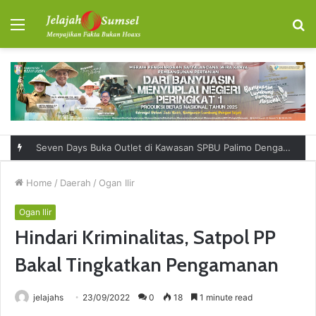
Menu
S
fo
Seven Days Buka Outlet di Kawasan SPBU Palimo Dengan Konsep One Stop Hangout Destination
Home
/
Daerah
/
Ogan Ilir
Ogan Ilir
Hindari Kriminalitas, Satpol PP
Bakal Tingkatkan Pengamanan
jelajahs
23/09/2022
0
18
1 minute read