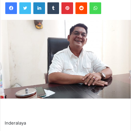
Facebook
Twitter
LinkedIn
Tumblr
Pinterest
Reddit
WhatsApp
Inderalaya