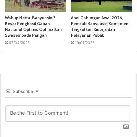
Wabup Netta: Banyuasin 3
Apel Gabungan Awal 2026,
Besar Penghasil Gabah
Pemkab Banyuasin Komitmen
Nasional Optimis Optimalkan
Tingkatkan Kinerja dan
Swasembada Pangan
Pelayanan Publik
07/04/2025
19/01/2026
Subscribe