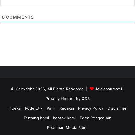
0
COMMENTS
© Copyright 2026, All Rights Reserved |
Jelajahsumsell
|
Proudly Hosted by
QDS
Indeks
Kode Etik
Karir
Redaksi
Privacy Policy
Disclaimer
Tentang Kami
Kontak Kami
Form Pengaduan
Pedoman Media Siber