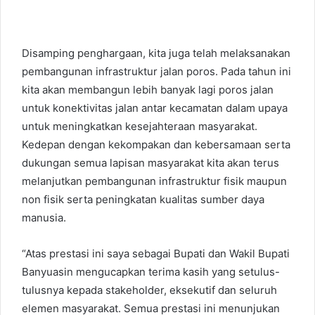
Disamping penghargaan, kita juga telah melaksanakan
pembangunan infrastruktur jalan poros. Pada tahun ini
kita akan membangun lebih banyak lagi poros jalan
untuk konektivitas jalan antar kecamatan dalam upaya
untuk meningkatkan kesejahteraan masyarakat.
Kedepan dengan kekompakan dan kebersamaan serta
dukungan semua lapisan masyarakat kita akan terus
melanjutkan pembangunan infrastruktur fisik maupun
non fisik serta peningkatan kualitas sumber daya
manusia.
“Atas prestasi ini saya sebagai Bupati dan Wakil Bupati
Banyuasin mengucapkan terima kasih yang setulus-
tulusnya kepada stakeholder, eksekutif dan seluruh
elemen masyarakat. Semua prestasi ini menunjukan