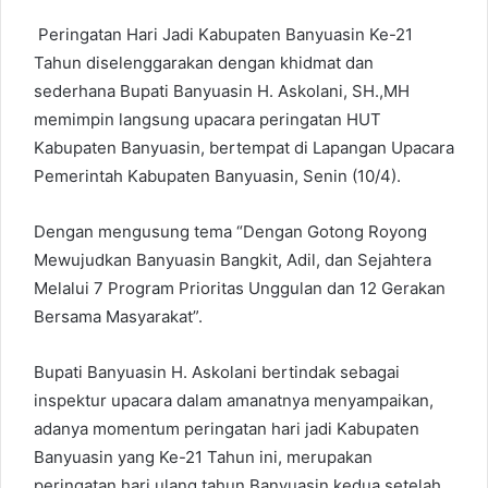
Peringatan Hari Jadi Kabupaten Banyuasin Ke-21
Tahun diselenggarakan dengan khidmat dan
sederhana Bupati Banyuasin H. Askolani, SH.,MH
memimpin langsung upacara peringatan HUT
Kabupaten Banyuasin, bertempat di Lapangan Upacara
Pemerintah Kabupaten Banyuasin, Senin (10/4).
Dengan mengusung tema “Dengan Gotong Royong
Mewujudkan Banyuasin Bangkit, Adil, dan Sejahtera
Melalui 7 Program Prioritas Unggulan dan 12 Gerakan
Bersama Masyarakat”.
Bupati Banyuasin H. Askolani bertindak sebagai
inspektur upacara dalam amanatnya menyampaikan,
adanya momentum peringatan hari jadi Kabupaten
Banyuasin yang Ke-21 Tahun ini, merupakan
peringatan hari ulang tahun Banyuasin kedua setelah