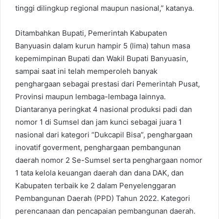
tinggi dilingkup regional maupun nasional,” katanya.
Ditambahkan Bupati, Pemerintah Kabupaten
Banyuasin dalam kurun hampir 5 (lima) tahun masa
kepemimpinan Bupati dan Wakil Bupati Banyuasin,
sampai saat ini telah memperoleh banyak
penghargaan sebagai prestasi dari Pemerintah Pusat,
Provinsi maupun lembaga-lembaga lainnya.
Diantaranya peringkat 4 nasional produksi padi dan
nomor 1 di Sumsel dan jam kunci sebagai juara 1
nasional dari kategori “Dukcapil Bisa”, penghargaan
inovatif goverment, penghargaan pembangunan
daerah nomor 2 Se-Sumsel serta penghargaan nomor
1 tata kelola keuangan daerah dan dana DAK, dan
Kabupaten terbaik ke 2 dalam Penyelenggaran
Pembangunan Daerah (PPD) Tahun 2022. Kategori
perencanaan dan pencapaian pembangunan daerah.