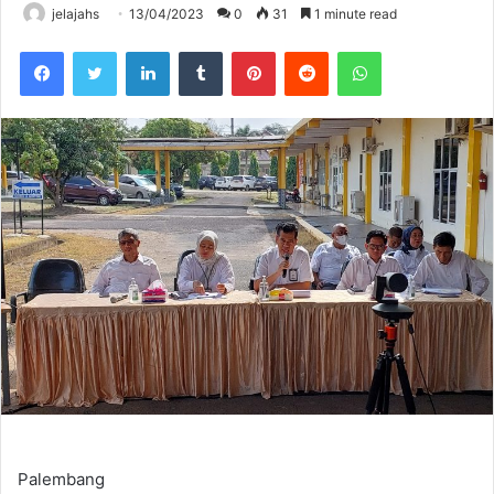
jelajahs
13/04/2023
0
31
1 minute read
Facebook
Twitter
LinkedIn
Tumblr
Pinterest
Reddit
WhatsApp
Palembang