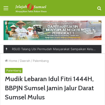
Menu
S
fo
RSUD Talang Ubi Permudah Masyarakat Sampaikan Keluhan Lewat Kanal Pengaduan Resmi
Home
/
Daerah
/
Palembang
Palembang
Mudik Lebaran Idul Fitri 1444H,
BBPJN Sumsel Jamin Jalur Darat
Sumsel Mulus