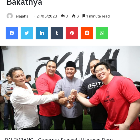
Bakatnya
jelajahs
21/05/2023
0
6
1 minute read
Facebook
Twitter
LinkedIn
Tumblr
Pinterest
Reddit
WhatsApp
PALEMBANG - Gubernur Sumsel H Herman Deru