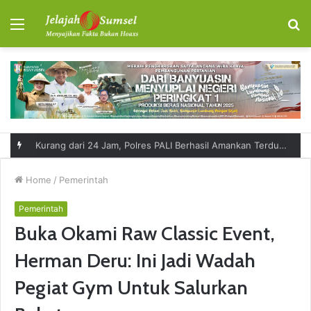
Menu
S
fo
Kurang dari 24 Jam, Polres PALI Berhasil Amankan Terduga Pelaku Penikaman Maut di Tempirai Selatan
Home
/
Pemerintah
Pemerintah
Buka Okami Raw Classic Event,
Herman Deru: Ini Jadi Wadah
Pegiat Gym Untuk Salurkan