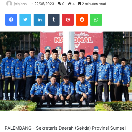
jelajahs
22/05/2023
0
4
2 minutes read
Facebook
Twitter
LinkedIn
Tumblr
Pinterest
Reddit
WhatsApp
PALEMBANG - Sekretaris Daerah (Sekda) Provinsi Sumsel