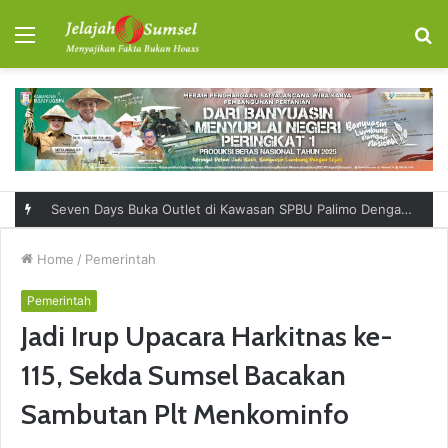
Menu
S
fo
Seven Days Buka Outlet di Kawasan SPBU Palimo Dengan Konsep One Stop Hangout Destination
Home
/
Pemerintah
Pemerintah
Jadi Irup Upacara Harkitnas ke-
115, Sekda Sumsel Bacakan
Sambutan Plt Menkominfo