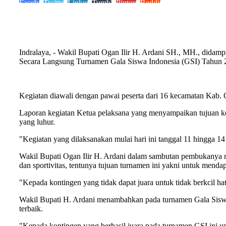
Facebook
Twitter
LinkedIn
Tumblr
Pinterest
Reddit
Indralaya, - Wakil Bupati Ogan Ilir H. Ardani SH., MH., didam
Secara Langsung Turnamen Gala Siswa Indonesia (GSI) Tahun 2
Kegiatan diawali dengan pawai peserta dari 16 kecamatan Kab. O
Laporan kegiatan Ketua pelaksana yang menyampaikan tujuan keg
yang luhur.
"Kegiatan yang dilaksanakan mulai hari ini tanggal 11 hingga 1
Wakil Bupati Ogan Ilir H. Ardani dalam sambutan pembukanya m
dan sportivitas, tentunya tujuan turnamen ini yakni untuk mendap
"Kepada kontingen yang tidak dapat juara untuk tidak berkcil hat
Wakil Bupati H. Ardani menambahkan pada turnamen Gala Siswa I
terbaik.
"Kepada kontingen yang berhasil juara pada turnamen GSI ini untu