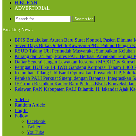
HIBURAN
ADVERTORIAL
Search for
Breaking News
BPJS Berlakukan Aturan Baru Surat Kontrol, Pasien Diminta K
Seven Days Buka Outlet di Kawasan SPBU Palimo Dengan Ko
RSUD Talang Ubi Permudah Masyarakat Sampaikan Keluhan 
Kurang dari 24 Jam, Polres PALI Berhasil Amankan Terduga P
Daftar Segera! Jangan Lewatkan Keseruan MAXi Day Sumsel
Peringati HUT ke-14, IWO Gandeng Korporasi Tanam 1.400
Kelurahan Talang Ubi Barat Optimalkan Posyandu ILP, Salur
Pemkab PALI Perkuat Sinergi dengan Bapanas, Integrasikan Sa
JF Group Resmikan Kantor Baru,Perluas Bisnis Konveksi dan
Relawan PAN Kabupaten PALI Dilantik, H. Iskandar Ajak Kad
Sidebar
Random Article
Log In
Follow
Facebook
Twitter
YouTube