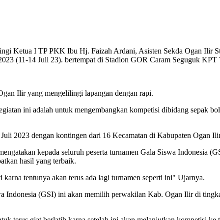
pingi Ketua I TP PKK Ibu Hj. Faizah Ardani, Asisten Sekda Ogan Ilir
023 (11-14 Juli 23). bertempat di Stadion GOR Caram Seguguk KPT Ta
gan Ilir yang mengelilingi lapangan dengan rapi.
iatan ini adalah untuk mengembangkan kompetisi dibidang sepak bola 
4 Juli 2023 dengan kontingen dari 16 Kecamatan di Kabupaten Ogan Ili
engatakan kepada seluruh peserta turnamen Gala Siswa Indonesia (G
atkan hasil yang terbaik.
i karna tentunya akan terus ada lagi turnamen seperti ini" Ujarnya.
ndonesia (GSI) ini akan memilih perwakilan Kab. Ogan Ilir di tingka
k terus giat berlatih karna setelah ini akan melanjutkan kompetisi ke