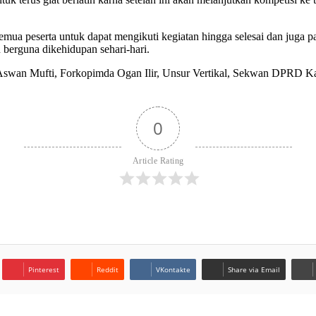
ua peserta untuk dapat mengikuti kegiatan hingga selesai dan juga pa
n berguna dikehidupan sehari-hari.
swan Mufti, Forkopimda Ogan Ilir, Unsur Vertikal, Sekwan DPRD Kab.
0
Article Rating
Pinterest
Reddit
VKontakte
Share via Email