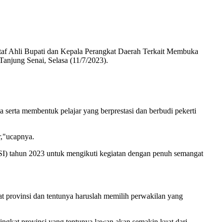
 Staf Ahli Bupati dan Kepala Perangkat Daerah Terkait Membuka
njung Senai, Selasa (11/7/2023).
serta membentuk pelajar yang berprestasi dan berbudi pekerti
r,"ucapnya.
SI) tahun 2023 untuk mengikuti kegiatan dengan penuh semangat
t provinsi dan tentunya haruslah memilih perwakilan yang
 tingkat provinsi yang tentunya lawan akan semakin kuat dari