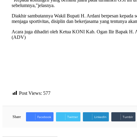
sebelumnya,"jelasnya.
Diakhir sambutannya Wakil Bupati H. Ardani berpesan kepada sem
menjaga sportivitas, disiplin dan bekerjasama yang tentunya aka
Acara juga dihadiri oleh Ketua KONI Kab. Ogan Ilir Bapak H. A
(ADV)
Post Views:
577
Share
Facebook
Twitter
LinkedIn
Tumblr