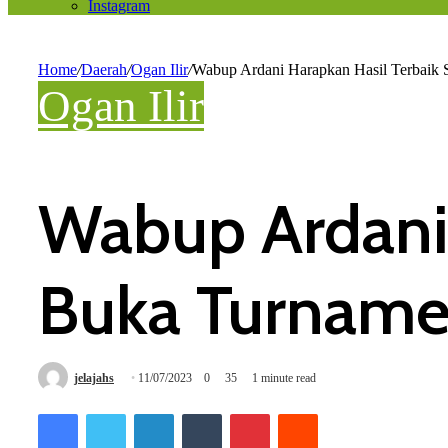
Instagram
Home
/
Daerah
/
Ogan Ilir
/
Wabup Ardani Harapkan Hasil Terbaik
Ogan Ilir
Wabup Ardani 
Buka Turname
jelajahs
11/07/2023
0
35
1 minute read