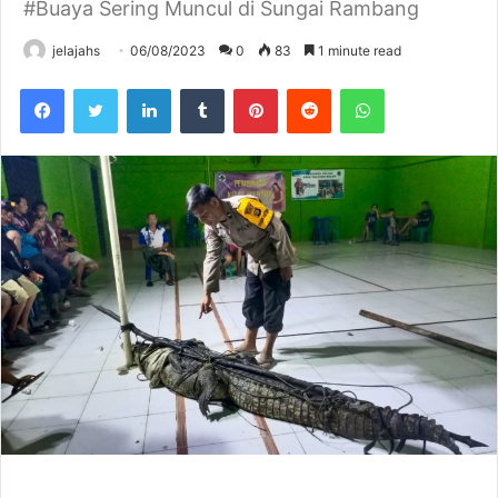
#Buaya Sering Muncul di Sungai Rambang
jelajahs
06/08/2023
0
83
1 minute read
Facebook
Twitter
LinkedIn
Tumblr
Pinterest
Reddit
WhatsApp