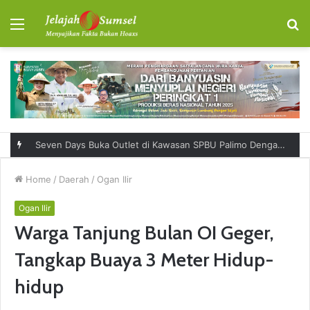
Menu
S
fo
Seven Days Buka Outlet di Kawasan SPBU Palimo Dengan Konsep One Stop Hangout Destination
Home
/
Daerah
/
Ogan Ilir
Ogan Ilir
Warga Tanjung Bulan OI Geger,
Tangkap Buaya 3 Meter Hidup-
hidup