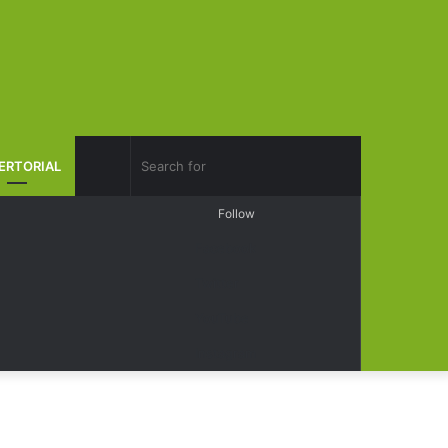
Search
ERTORIAL
Log
Random
Sidebar
Follow
for
In
Article
Facebook
Twitter
YouTube
Instagram