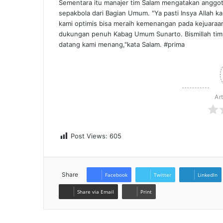
Sementara itu manajer tim Salam mengatakan anggo
sepakbola dari Bagian Umum. "Ya pasti Insya Allah k
kami optimis bisa meraih kemenangan pada kejuaraa
dukungan penuh Kabag Umum Sunarto. Bismillah tim
datang kami menang,"kata Salam. #prima
Ar
Post Views:
605
Share
Facebook
Twitter
LinkedIn
Share via Email
Print