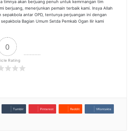
ta timnya akan berjuang penuh untuk kemrnangan tim
ami berjuang, menerjunkan pemain terbaik kami. Insya Allah
n sepakbola antar OPD, tentunya perjuangan ini dengan
 sepakbola Bagian Umum Setda Pemkab Ogan Ilir kami
0
ticle Rating
Tumblr
Pinterest
Reddit
VKontakte