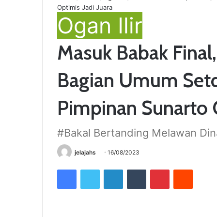
Optimis Jadi Juara
Ogan Ilir
Masuk Babak Final
Bagian Umum Set
Pimpinan Sunarto O
#Bakal Bertanding Melawan Di
jelajahs
16/08/2023
Facebook
Twitter
LinkedIn
Tumblr
Pinterest
Reddit