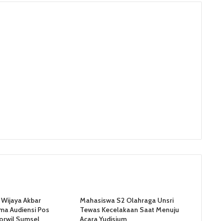
 Wijaya Akbar
Mahasiswa S2 Olahraga Unsri
ma Audiensi Pos
Tewas Kecelakaan Saat Menuju
orwil Sumsel
Acara Yudisium