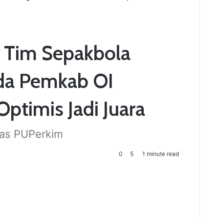
, Tim Sepakbola
da Pemkab OI
ptimis Jadi Juara
nas PUPerkim
0
5
1 minute read