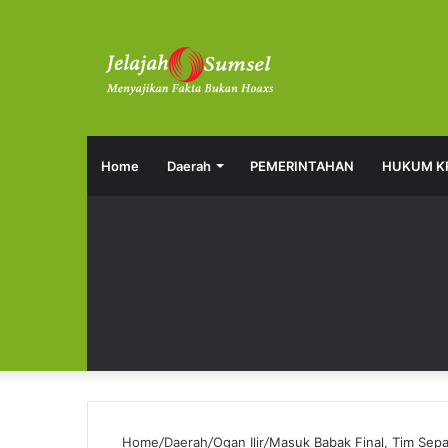
Home
Daerah
PEMERINTAHAN
HUKUM K
Home
/
Daerah
/
Ogan Ilir
/
Masuk Babak Final, Tim Sep