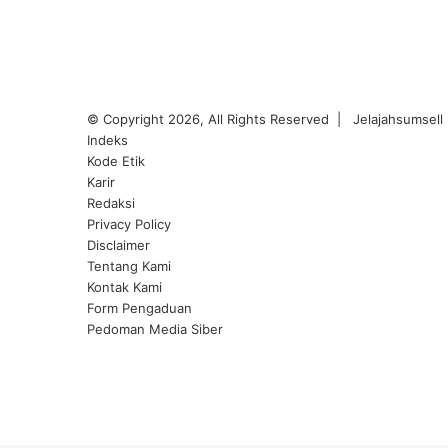
© Copyright 2026, All Rights Reserved |
Jelajahsumsell
Indeks
Kode Etik
Karir
Redaksi
Privacy Policy
Disclaimer
Tentang Kami
Kontak Kami
Form Pengaduan
Pedoman Media Siber
Facebook
Twitter
YouTube
Instagram
Back