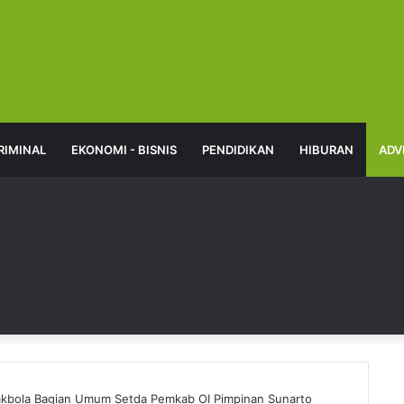
RIMINAL
EKONOMI - BISNIS
PENDIDIKAN
HIBURAN
ADV
akbola Bagian Umum Setda Pemkab OI Pimpinan Sunarto