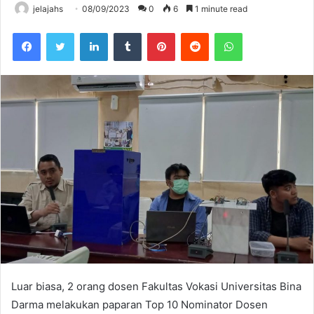
jelajahs
08/09/2023
0
6
1 minute read
Facebook
Twitter
LinkedIn
Tumblr
Pinterest
Reddit
WhatsApp
Luar biasa, 2 orang dosen Fakultas Vokasi Universitas Bina
Darma melakukan paparan Top 10 Nominator Dosen