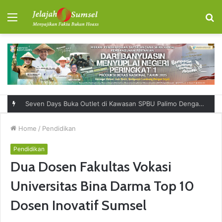
Menu
S
fo
Seven Days Buka Outlet di Kawasan SPBU Palimo Dengan Konsep One Stop Hangout Destination
Home
/
Pendidikan
Pendidikan
Dua Dosen Fakultas Vokasi
Universitas Bina Darma Top 10
Dosen Inovatif Sumsel