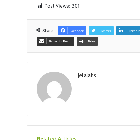
Post Views:
301
Share
Facebook
Twitter
LinkedI
Share via Email
Print
jelajahs
Related Articles