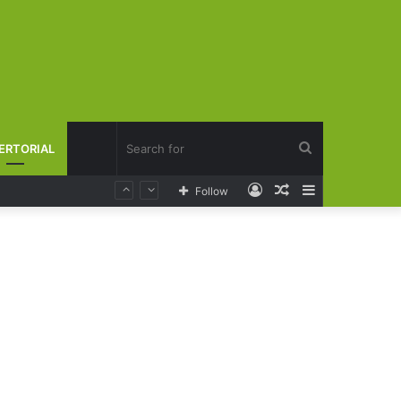
Search
ERTORIAL
Log
Random
Sidebar
Follow
for
In
Article