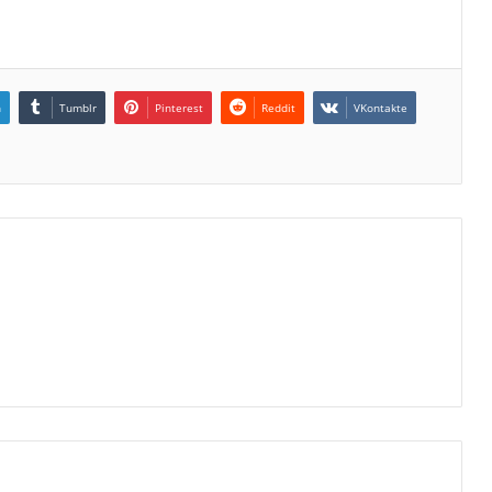
n
Tumblr
Pinterest
Reddit
VKontakte