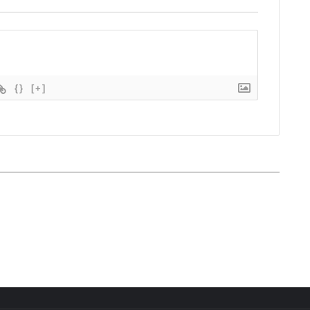
{}
[+]