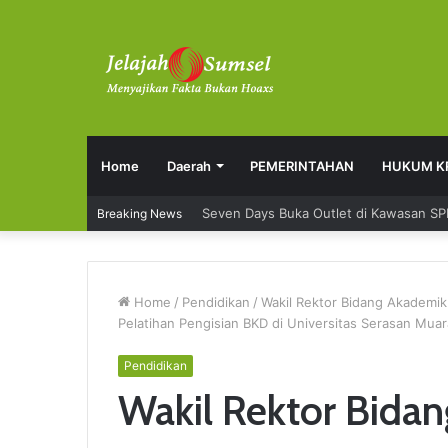
Home
Daerah
PEMERINTAHAN
HUKUM K
Breaking News
RSUD Talang Ubi Permudah Masyarakat
Home
/
Pendidikan
/
Wakil Rektor Bidang Akademi
Pelatihan Pengisian BKD di Universitas Serasan Mua
Pendidikan
Wakil Rektor Bida