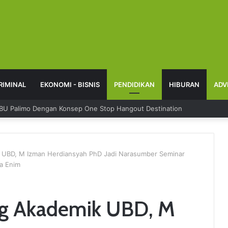
RIMINAL
EKONOMI - BISNIS
PENDIDIKAN
HIBURAN
ADV
 Sampaikan Keluhan Lewat Kanal Pengaduan Resmi
k UBD, M Izman Herdiansyah PhD Jadi Narasumber Seminar
ra Enim
ng Akademik UBD, M