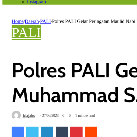
Instagram
Home
/
Daerah
/
PALI
/
Polres PALI Gelar Peringatan Maulid N
PALI
Polres PALI G
Muhammad 
jelajahs
27/09/2023
0
6
1 minute read