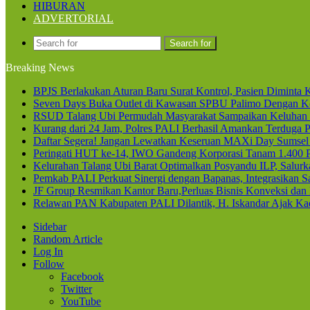
HIBURAN
ADVERTORIAL
Search for
Breaking News
BPJS Berlakukan Aturan Baru Surat Kontrol, Pasien Diminta K
Seven Days Buka Outlet di Kawasan SPBU Palimo Dengan Ko
RSUD Talang Ubi Permudah Masyarakat Sampaikan Keluhan 
Kurang dari 24 Jam, Polres PALI Berhasil Amankan Terduga P
Daftar Segera! Jangan Lewatkan Keseruan MAXi Day Sumsel
Peringati HUT ke-14, IWO Gandeng Korporasi Tanam 1.400
Kelurahan Talang Ubi Barat Optimalkan Posyandu ILP, Salur
Pemkab PALI Perkuat Sinergi dengan Bapanas, Integrasikan Sa
JF Group Resmikan Kantor Baru,Perluas Bisnis Konveksi dan
Relawan PAN Kabupaten PALI Dilantik, H. Iskandar Ajak Kad
Sidebar
Random Article
Log In
Follow
Facebook
Twitter
YouTube