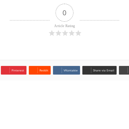
0
Article Rating
Pinterest
Reddit
VKontakte
Share via Email