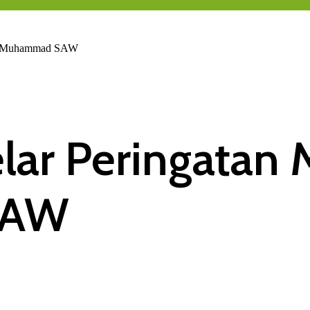
abi Muhammad SAW
elar Peringatan 
SAW