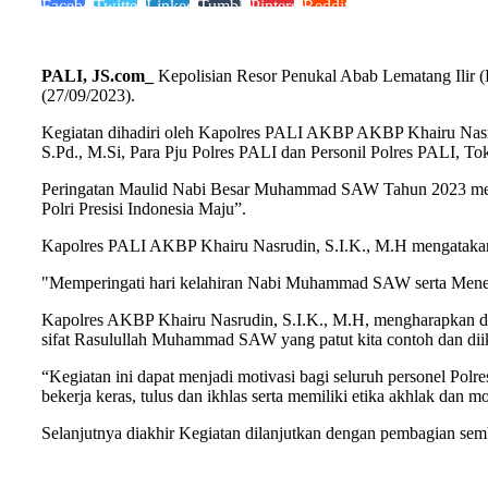
Facebook
Twitter
LinkedIn
Tumblr
Pinterest
Reddit
PALI, JS.com_
Kepolisian Resor Penukal Abab Lematang Ilir 
(27/09/2023).
Kegiatan dihadiri oleh Kapolres PALI AKBP AKBP Khairu Na
S.Pd., M.Si, Para Pju Polres PALI dan Personil Polres PALI, To
Peringatan Maulid Nabi Besar Muhammad SAW Tahun 2023 men
Polri Presisi Indonesia Maju”.
Kapolres PALI AKBP Khairu Nasrudin, S.I.K., M.H mengataka
"Memperingati hari kelahiran Nabi Muhammad SAW serta Menelad
Kapolres AKBP Khairu Nasrudin, S.I.K., M.H, mengharapkan d
sifat Rasulullah Muhammad SAW yang patut kita contoh dan diik
“Kegiatan ini dapat menjadi motivasi bagi seluruh personel P
bekerja keras, tulus dan ikhlas serta memiliki etika akhlak d
Selanjutnya diakhir Kegiatan dilanjutkan dengan pembagian se