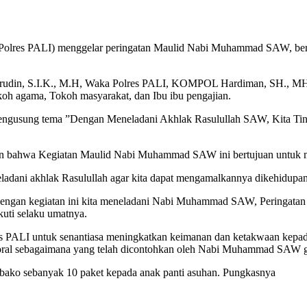
(Polres PALI) menggelar peringatan Maulid Nabi Muhammad SAW, bert
srudin, S.I.K., M.H, Waka Polres PALI, KOMPOL Hardiman, SH., 
koh agama, Tokoh masyarakat, dan Ibu ibu pengajian.
gusung tema ”Dengan Meneladani Akhlak Rasulullah SAW, Kita Tin
n bahwa Kegiatan Maulid Nabi Muhammad SAW ini bertujuan untuk m
ani akhlak Rasulullah agar kita dapat mengamalkannya dikehidupan k
engan kegiatan ini kita meneladani Nabi Muhammad SAW, Peringata
uti selaku umatnya.
olres PALI untuk senantiasa meningkatkan keimanan dan ketakwaan kep
an moral sebagaimana yang telah dicontohkan oleh Nabi Muhammad SAW g
mbako sebanyak 10 paket kepada anak panti asuhan. Pungkasnya