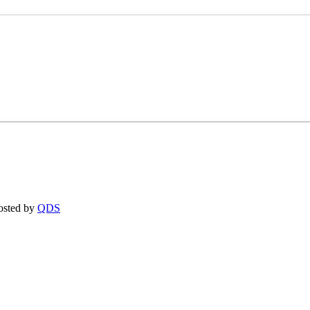
osted by
QDS