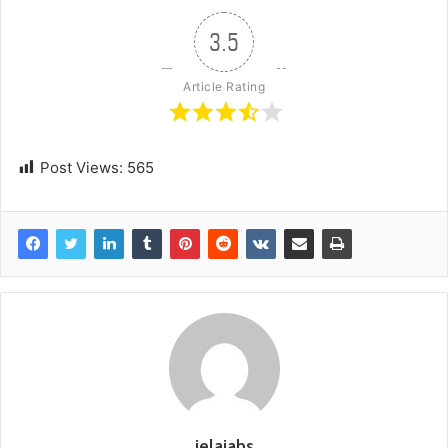
3.5
Article Rating
Post Views:
565
jelajahs