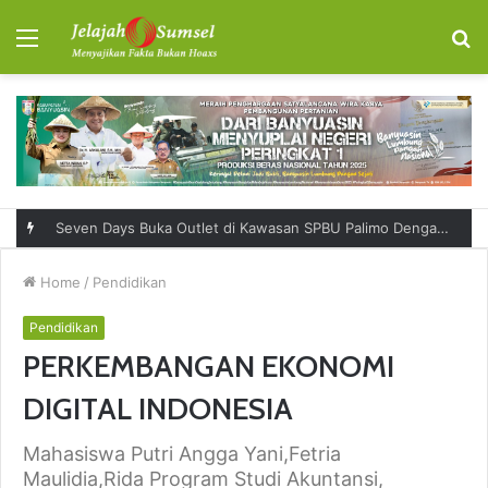
Menu
S
fo
RSUD Talang Ubi Permudah Masyarakat Sampaikan Keluhan Lewat Kanal Pengaduan Resmi
Home
/
Pendidikan
Pendidikan
PERKEMBANGAN EKONOMI
DIGITAL INDONESIA
Mahasiswa Putri Angga Yani,Fetria
Maulidia,Rida Program Studi Akuntansi,