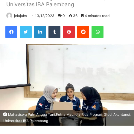
Universitas IBA Palembang
jelajahs
13/12/2023
0
36
4 minutes read
Facebook
Twitter
LinkedIn
Tumblr
Pinterest
Reddit
WhatsApp
Mahasiswa Putri Angga Yani,Fetria Maulidia,Rida Program Studi Akuntansi,
Universitas IBA Palembang