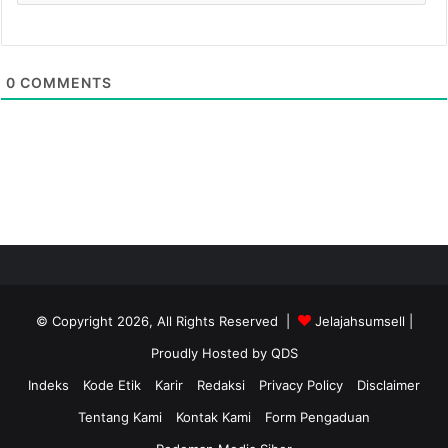
0
COMMENTS
© Copyright 2026, All Rights Reserved |
Jelajahsumsell
|
Proudly Hosted by
QDS
Indeks
Kode Etik
Karir
Redaksi
Privacy Policy
Disclaimer
Tentang Kami
Kontak Kami
Form Pengaduan