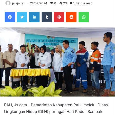
jelajahs
28/02/2024
0
23
1 minute read
Facebook
Twitter
LinkedIn
Tumblr
Pinterest
Reddit
WhatsApp
PALI, Js.com - Pemerintah Kabupaten PALI, melalui Dinas
Lingkungan Hidup (DLH) peringati Hari Peduli Sampah