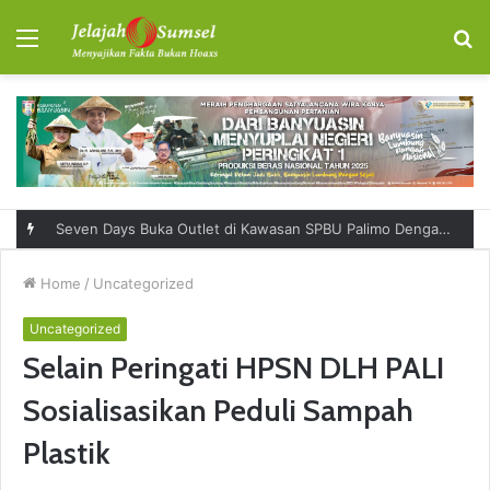
Menu
S
fo
RSUD Talang Ubi Permudah Masyarakat Sampaikan Keluhan Lewat Kanal Pengaduan Resmi
Home
/
Uncategorized
Uncategorized
Selain Peringati HPSN DLH PALI
Sosialisasikan Peduli Sampah
Plastik