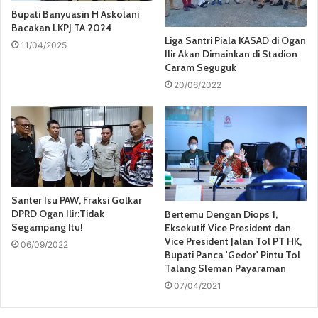
Bupati Banyuasin H Askolani
Bacakan LKPJ TA 2024
Liga Santri Piala KASAD di Ogan
11/04/2025
Ilir Akan Dimainkan di Stadion
Caram Seguguk
20/06/2022
Santer Isu PAW, Fraksi Golkar
DPRD Ogan Ilir:Tidak
Bertemu Dengan Diops 1,
Segampang Itu!
Eksekutif Vice President dan
Vice President Jalan Tol PT HK,
06/09/2022
Bupati Panca 'Gedor' Pintu Tol
Talang Sleman Payaraman
07/04/2021