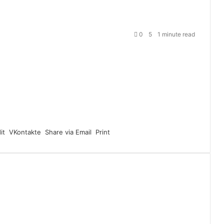
0
5
1 minute read
it
VKontakte
Share via Email
Print