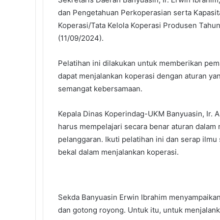
b
t
e
l
e
i
s
dan Pengetahuan Perkoperasian serta Kapasi
o
e
d
r
r
t
A
Koperasi/Tata Kelola Koperasi Produsen Tahu
o
r
I
e
p
(11/09/2024).
k
n
s
p
t
Pelatihan ini dilakukan untuk memberikan pe
dapat menjalankan koperasi dengan aturan y
semangat kebersamaan.
Kepala Dinas Koperindag-UKM Banyuasin, Ir. 
harus mempelajari secara benar aturan dalam m
pelanggaran. Ikuti pelatihan ini dan serap ilmu
bekal dalam menjalankan koperasi.
Sekda Banyuasin Erwin Ibrahim menyampaikan
dan gotong royong. Untuk itu, untuk menjalanka