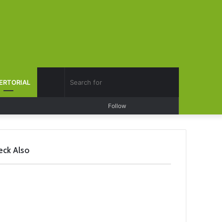
Search
ERTORIAL
Log
Random
Sidebar
Follow
for
In
Article
eck Also