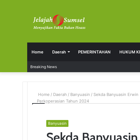
Home
Daerah
PEMERINTAHAN
HUKUM K
Breaking News
Home
/
Daerah
/
Banyuasin
/
Sekda Banyuasin Erwin
Perkoperasian Tahun 2024
Banyuasin
Sekda Banyuasin 