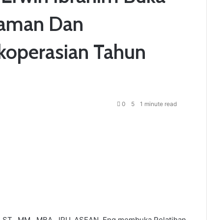
haman Dan
koperasian Tahun
0
5
1 minute read
m, ST., MM., MBA., IPU. ASEAN. Eng membuka Pelatihan