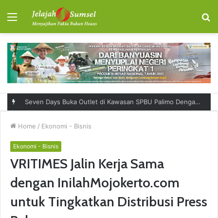
Menu
S
fo
Seven Days Buka Outlet di Kawasan SPBU Palimo Dengan Konsep One Stop Hangout Destination
Home
/
Ekonomi - Bisnis
Ekonomi - Bisnis
VRITIMES Jalin Kerja Sama
dengan InilahMojokerto.com
untuk Tingkatkan Distribusi Press