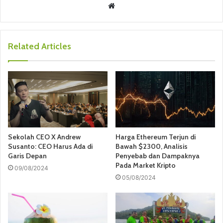
W
e
b
s
Related Articles
i
t
e
Sekolah CEO X Andrew
Harga Ethereum Terjun di
Susanto: CEO Harus Ada di
Bawah $2300, Analisis
Garis Depan
Penyebab dan Dampaknya
Pada Market Kripto
09/08/2024
05/08/2024