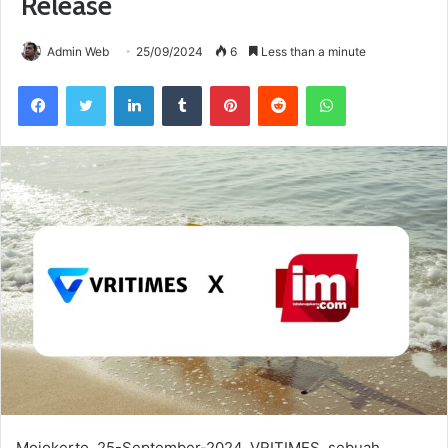
Release
Admin Web
25/09/2024
6
Less than a minute
Facebook
Twitter
LinkedIn
Tumblr
Pinterest
Reddit
WhatsApp
Mojokerto, 25-September-2024, VRITIMES, sebuah