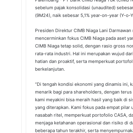
b
t
e
l
e
i
s
sebelum pajak konsolidasi (unaudited) sebesar
o
e
d
r
r
t
A
(9M24), naik sebesar 5,1% year-on-year (Y-o-
o
r
I
e
p
k
n
s
p
t
Presiden Direktur CIMB Niaga Lani Darmawan 
mencerminkan fokus CIMB Niaga pada aset yang 
CIMB Niaga tetap solid, dengan rasio gross n
rata-rata industri. Hal ini merupakan wujud dar
hatian dan proaktif, serta memperkuat portofo
berkelanjutan.
“Di tengah kondisi ekonomi yang dinamis ini, 
menarik bagi para shareholders, dengan terus 
kami meyakini bisa meraih hasil yang baik di s
yang diterapkan. Kami fokus pada empat pilar 
nasabah ritel, memperkuat portofolio CASA, d
menjaga ketahanan operasional dan risiko di d
beberapa tahun terakhir, serta menyempurnak