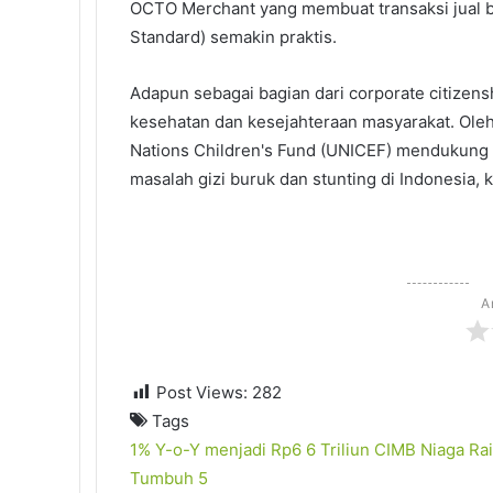
OCTO Merchant yang membuat transaksi jual b
Standard) semakin praktis.
Adapun sebagai bagian dari corporate citizens
kesehatan dan kesejahteraan masyarakat. Ole
Nations Children's Fund (UNICEF) mendukun
masalah gizi buruk dan stunting di Indonesia,
A
Post Views:
282
Tags
1% Y-o-Y menjadi Rp6
6 Triliun
CIMB Niaga Raih
Tumbuh 5