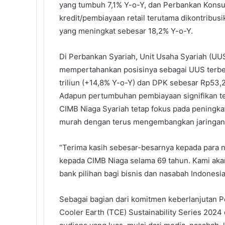
yang tumbuh 7,1% Y-o-Y, dan Perbankan Konsum
kredit/pembiayaan retail terutama dikontribus
yang meningkat sebesar 18,2% Y-o-Y.
Di Perbankan Syariah, Unit Usaha Syariah (UU
mempertahankan posisinya sebagai UUS terbes
triliun (+14,8% Y-o-Y) dan DPK sebesar Rp53,2
Adapun pertumbuhan pembiayaan signifikan ter
CIMB Niaga Syariah tetap fokus pada peningk
murah dengan terus mengembangkan jaringan
“Terima kasih sebesar-besarnya kepada para n
kepada CIMB Niaga selama 69 tahun. Kami aka
bank pilihan bagi bisnis dan nasabah Indonesia,
Sebagai bagian dari komitmen keberlanjutan 
Cooler Earth (TCE) Sustainability Series 2024 d