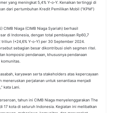
er yang meningkat 5,4% Y-o-Y. Kenaikan tertinggi di
ikan dari pertumbuhan Kredit Pemilikan Mobil (“KPM”)
S) CIMB Niaga (CIMB Niaga Syariah) berhasil
ar di Indonesia, dengan total pembiayaan Rp60,7
 triliun (+24,6% Y-o-Y) per 30 September 2024.
sebut sebagian besar dikontribusi oleh segmen ritel.
atan komposisi pendanaan, khususnya pendanaan
 komunitas.
asabah, karyawan serta stakeholders atas kepercayaan
n meneruskan perjalanan untuk senantiasa menjadi
” kata Lani.
Perseroan, tahun ini CIMB Niaga menyelenggarakan The
i 17 kota di seluruh Indonesia. Kegiatan ini melibatkan