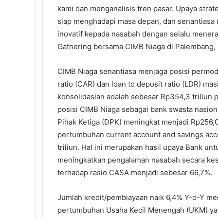
kami dan menganalisis tren pasar. Upaya strate
siap menghadapi masa depan, dan senantiasa m
inovatif kepada nasabah dengan selalu mener
Gathering bersama CIMB Niaga di Palembang, 
CIMB Niaga senantiasa menjaga posisi permoda
ratio (CAR) dan loan to deposit ratio (LDR) m
konsolidasian adalah sebesar Rp354,3 triliu
posisi CIMB Niaga sebagai bank swasta nasion
Pihak Ketiga (DPK) meningkat menjadi Rp256,0 t
pertumbuhan current account and savings acc
triliun. Hal ini merupakan hasil upaya Bank u
meningkatkan pengalaman nasabah secara kesel
terhadap rasio CASA menjadi sebesar 66,7%.
Jumlah kredit/pembiayaan naik 6,4% Y-o-Y menj
pertumbuhan Usaha Kecil Menengah (UKM) yang