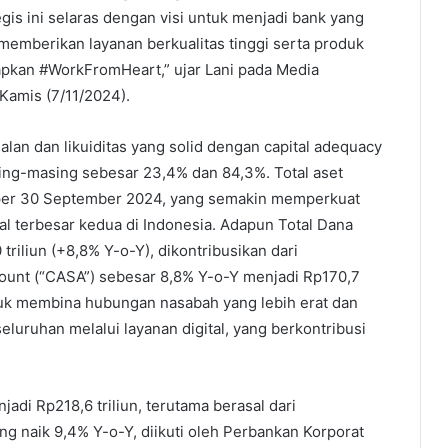
gis ini selaras dengan visi untuk menjadi bank yang
emberikan layanan berkualitas tinggi serta produk
apkan #WorkFromHeart,” ujar Lani pada Media
Kamis (7/11/2024).
lan dan likuiditas yang solid dengan capital adequacy
asing-masing sebesar 23,4% dan 84,3%. Total aset
n per 30 September 2024, yang semakin memperkuat
al terbesar kedua di Indonesia. Adapun Total Dana
riliun (+8,8% Y-o-Y), dikontribusikan dari
ount (“CASA”) sebesar 8,8% Y-o-Y menjadi Rp170,7
ntuk membina hubungan nasabah yang lebih erat dan
uruhan melalui layanan digital, yang berkontribusi
adi Rp218,6 triliun, terutama berasal dari
 naik 9,4% Y-o-Y, diikuti oleh Perbankan Korporat