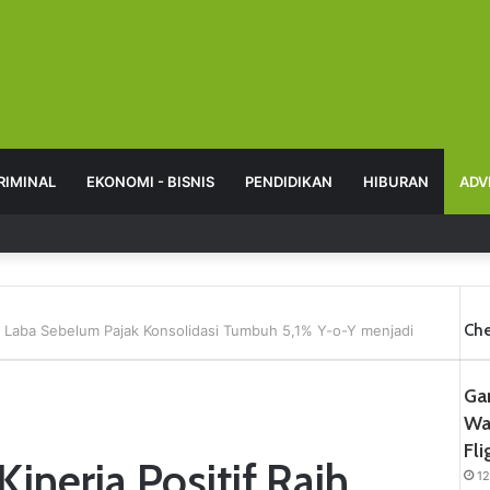
RIMINAL
EKONOMI - BISNIS
PENDIDIKAN
HIBURAN
ADV
Che
ih Laba Sebelum Pajak Konsolidasi Tumbuh 5,1% Y-o-Y menjadi
Ga
Wa
Fl
inerja Positif,Raih
1