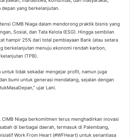
 karyawan, mahasiswa, komunitas, dan masyarakat,
depan yang berkelanjutan.
istensi CIMB Niaga dalam mendorong praktik bisnis yang
ngan, Sosial, dan Tata Kelola (ESG). Hingga sembilan
t hampir 25% dari total pembiayaan Bank (atau setara
ng berkelanjutan menuju ekonomi rendah karbon,
kelanjutan (TPB).
 untuk tidak sekadar mengejar profit, namun juga
 dan bumi untuk generasi mendatang, sejalan dengan
ukMasaDepan,” ujar Lani.
, CIMB Niaga berkomitmen terus menghadirkan inovasi
sabah di berbagai daerah, termasuk di Palembang,
inisiatif Work From Heart (#WFHeart) untuk senantiasa