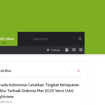
Search
ERTORIAL
Log
Random
Sidebar
Follow
for
In
Article
C
ck Also
l
o
ruda Indonesia Catatkan Tingkat Ketepatan
s
e
ktu Terbaik Didunia Mei 2025 Versi OAG
ightview
2/06/2025