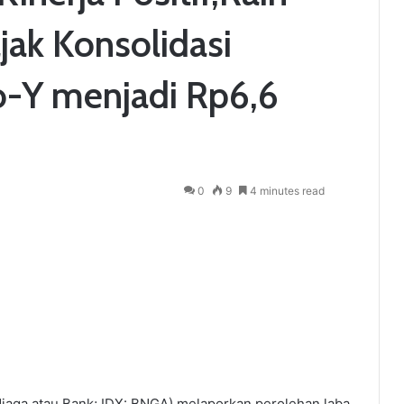
ak Konsolidasi
-Y menjadi Rp6,6
0
9
4 minutes read
aga atau Bank; IDX: BNGA) melaporkan perolehan laba