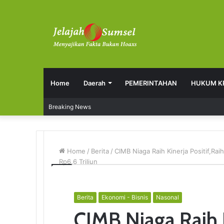
Home
Daerah
PEMERINTAHAN
HUKUM K
Breaking News
Home
/
Berita
/
CIMB Niaga Raih Kinerja Positif,Ra
Rp6,6 Triliun
Berita
Ekonomi - Bisnis
Nasonal
CIMB Niaga Raih K