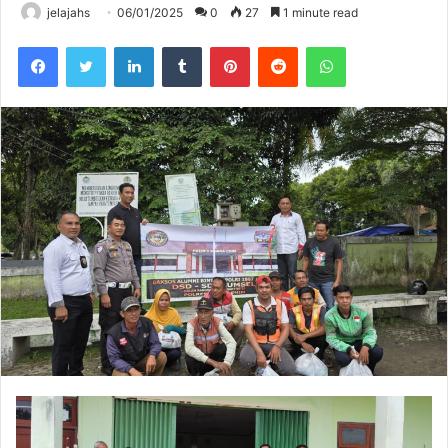
jelajahs
06/01/2025
0
27
1 minute read
Facebook
Twitter
LinkedIn
Tumblr
Pinterest
Reddit
WhatsApp