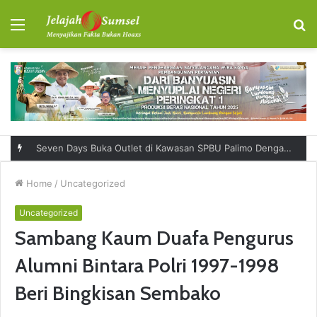
Menu
S
fo
Seven Days Buka Outlet di Kawasan SPBU Palimo Dengan Konsep One Stop Hangout Destination
Home
/
Uncategorized
Uncategorized
Sambang Kaum Duafa Pengurus
Alumni Bintara Polri 1997-1998
Beri Bingkisan Sembako