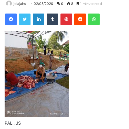
jelajahs
02/08/2020
0
8
1 minute read
Facebook
Twitter
LinkedIn
Tumblr
Pinterest
Reddit
WhatsApp
PALI, JS