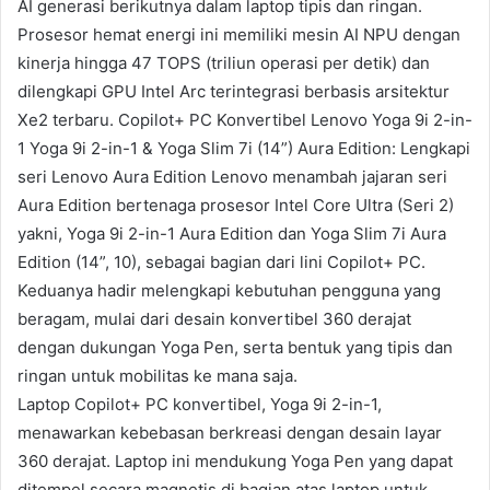
AI generasi berikutnya dalam laptop tipis dan ringan.
Prosesor hemat energi ini memiliki mesin AI NPU dengan
kinerja hingga 47 TOPS (triliun operasi per detik) dan
dilengkapi GPU Intel Arc terintegrasi berbasis arsitektur
Xe2 terbaru. Copilot+ PC Konvertibel Lenovo Yoga 9i 2-in-
1 Yoga 9i 2-in-1 & Yoga Slim 7i (14”) Aura Edition: Lengkapi
seri Lenovo Aura Edition Lenovo menambah jajaran seri
Aura Edition bertenaga prosesor Intel Core Ultra (Seri 2)
yakni, Yoga 9i 2-in-1 Aura Edition dan Yoga Slim 7i Aura
Edition (14”, 10), sebagai bagian dari lini Copilot+ PC.
Keduanya hadir melengkapi kebutuhan pengguna yang
beragam, mulai dari desain konvertibel 360 derajat
dengan dukungan Yoga Pen, serta bentuk yang tipis dan
ringan untuk mobilitas ke mana saja.
Laptop Copilot+ PC konvertibel, Yoga 9i 2-in-1,
menawarkan kebebasan berkreasi dengan desain layar
360 derajat. Laptop ini mendukung Yoga Pen yang dapat
ditempel secara magnetis di bagian atas laptop untuk