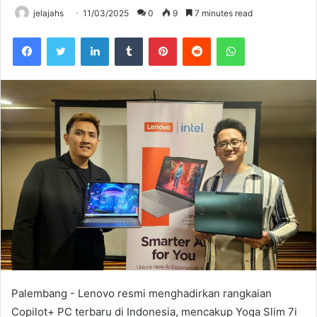
jelajahs
11/03/2025
0
9
7 minutes read
Facebook
Twitter
LinkedIn
Tumblr
Pinterest
Reddit
WhatsApp
Palembang - Lenovo resmi menghadirkan rangkaian
Copilot+ PC terbaru di Indonesia, mencakup Yoga Slim 7i