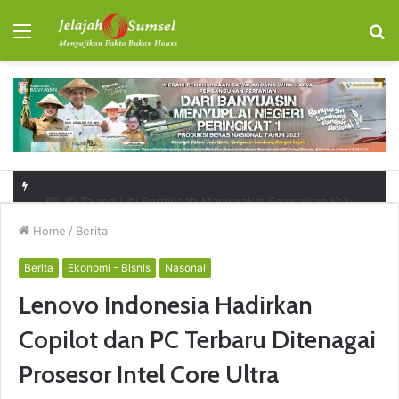
Menu
S
fo
RSUD Talang Ubi Permudah Masyarakat Sampaikan Keluhan Lewat Kanal Pengaduan Resmi
Home
/
Berita
Berita
Ekonomi - Bisnis
Nasonal
Lenovo Indonesia Hadirkan
Copilot dan PC Terbaru Ditenagai
Prosesor Intel Core Ultra