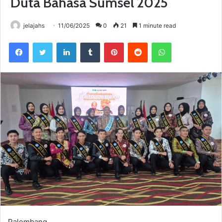
Duta Bahasa Sumsel 2025
jelajahs
11/06/2025
0
21
1 minute read
Facebook
Twitter
LinkedIn
Tumblr
Pinterest
Reddit
WhatsApp
Palembang