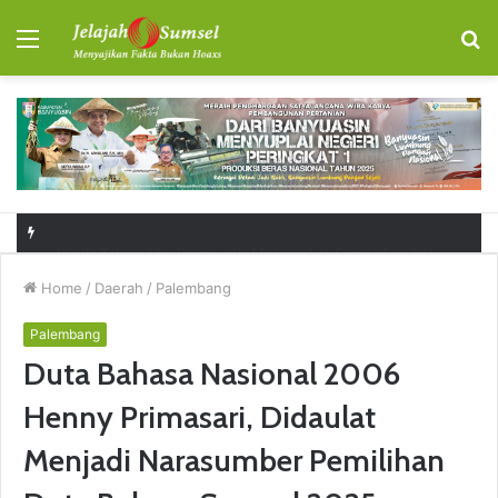
Menu
S
fo
RSUD Talang Ubi Permudah Masyarakat Sampaikan Keluhan Lewat Kanal Pengaduan Resmi
Home
/
Daerah
/
Palembang
Palembang
Duta Bahasa Nasional 2006
Henny Primasari, Didaulat
Menjadi Narasumber Pemilihan