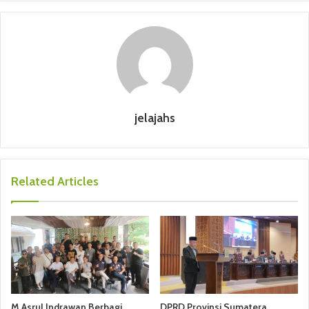
jelajahs
Related Articles
M Asrul Indrawan Berbagi
DPRD Provinsi Sumatera