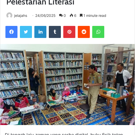
Pelestarian Literasi
jelajahs
24/06/2025
0
6
1 minute read
Facebook
Twitter
LinkedIn
Tumblr
Pinterest
Reddit
WhatsApp
Di tengah laju zaman yang serba digital, buku fisik tetap