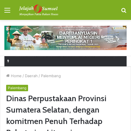
Menu
S
fo
RSUD Talang Ubi Permudah Masyarakat Sampaikan Keluhan Lewat Kanal Pengaduan Resmi
Home
/
Daerah
/
Palembang
Palembang
Dinas Perpustakaan Provinsi
Sumatera Selatan, dengan
komitmen Penuh Terhadap