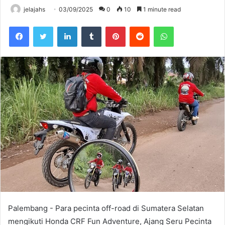
jelajahs
03/09/2025
0
10
1 minute read
Facebook
Twitter
LinkedIn
Tumblr
Pinterest
Reddit
WhatsApp
Palembang - Para pecinta off-road di Sumatera Selatan
mengikuti Honda CRF Fun Adventure, Ajang Seru Pecinta