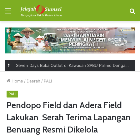
Menu
S
fo
Seven Days Buka Outlet di Kawasan SPBU Palimo Dengan Konsep One Stop Hangout Destination
Home
/
Daerah
/
PALI
PALI
Pendopo Field dan Adera Field
Lakukan Serah Terima Lapangan
Benuang Resmi Dikelola