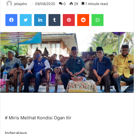
jelajahs
09/08/2020
0
29
1 minute read
Facebook
Twitter
LinkedIn
Tumblr
Pinterest
Reddit
WhatsApp
# Miris Melihat Kondisi Ogan Ilir
Inderalaya