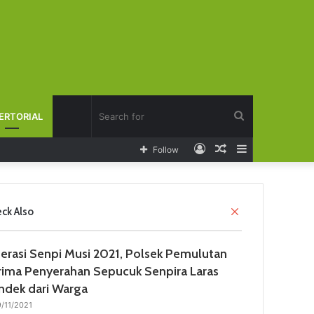
Search
ERTORIAL
Log
Random
Sidebar
Follow
for
In
Article
C
ck Also
l
o
erasi Senpi Musi 2021, Polsek Pemulutan
s
e
rima Penyerahan Sepucuk Senpira Laras
ndek dari Warga
/11/2021