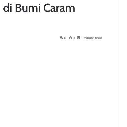
n di Bumi Caram
0
3
1 minute read