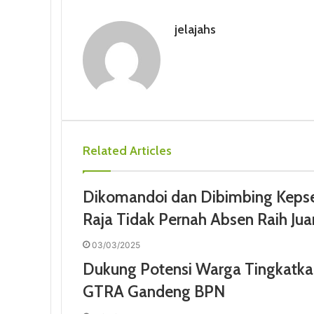
o
e
d
r
r
t
A
jelajahs
o
r
I
e
p
k
n
s
p
t
Related Articles
Dikomandoi dan Dibimbing Kepse
Raja Tidak Pernah Absen Raih Ju
03/03/2025
Dukung Potensi Warga Tingkatk
GTRA Gandeng BPN