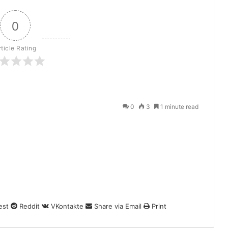
0
rticle Rating
0
3
1 minute read
est
Reddit
VKontakte
Share via Email
Print