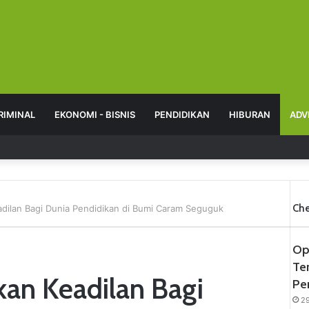
RIMINAL
EKONOMI - BISNIS
PENDIDIKAN
HIBURAN
ADV
Che
ilan Bagi Dunia Pendidikan di Bumi Caram Seguguk
Op
Te
an Keadilan Bagi
Pe
29