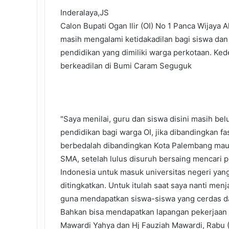
t
Inderalaya,JS
Calon Bupati Ogan Ilir (OI) No 1 Panca Wijaya A
masih mengalami ketidakadilan bagi siswa dan 
pendidikan yang dimiliki warga perkotaan. K
berkeadilan di Bumi Caram Seguguk
"Saya menilai, guru dan siswa disini masih b
pendidikan bagi warga OI, jika dibandingkan fa
berbedalah dibandingkan Kota Palembang maup
SMA, setelah lulus disuruh bersaing mencari p
Indonesia untuk masuk universitas negeri yang 
ditingkatkan. Untuk itulah saat saya nanti men
guna mendapatkan siswa-siswa yang cerdas dan
Bahkan bisa mendapatkan lapangan pekerjaan 
Mawardi Yahya dan Hj Fauziah Mawardi, Rabu (