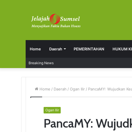
Home
Daerah
PEMERINTAHAN
HUKUM K
Breaking News
Home
/
Daerah
/
Ogan Ilir
/
PancaMY: Wujudkan Kead
Ogan Ilir
PancaMY: Wujudk