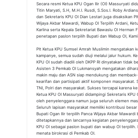
Secara resmi Ketua KPU Ogan Ilir (OI) Massuryati did
Titin Maryati, S.H, M.H.I. Rusdi, S.Sos.I. Roby Ardian
dan Sekretaris KPU OI Dian Lestari juga disaksikan P
Wijaya Akbar Mawardi, Wabup OI Terpilih Ardani, Ket
Karlina serta Kepala Sekretariat Bawaslu OI Herman 
penetapan paslon terpilih Bupati dan Wabup OI, Kami
Plt Ketua KPU Sumsel Amrah Muslimin mengatakan kep
kampanye, semua sudah diuji melalui jalur hukum. K
KPU OI sudah diadili oleh DKPP RI dinyatakan tidak ber
Asisten 3 Pemkab OI Lukmansyah mengatakan dihar
makin maju dan ASN siap mendukung dan memback-up
kearifan dan partisipati aktif komponen masyarakat.
TNI, Polri dan masyarakat. Sukses tercapai karena ke
Ketua KPU OI Massuryati didampingi Sekretaris KPU
oleh penyelenggara namun juga seluruh elemen masya
Seluruh lapisan masyarakat memiliki kontribusi besar
Bupati Ogan Ilir terpilih Panca Wijaya Akbar Maward
ditetapkannya dan lancarnya kegiatan penyelenggaraa
KPU OI sebagai paslon bupati dan wabup OI terpilih.
menata birokrasi di Pemkab OI.