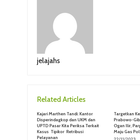
jelajahs
Related Articles
Kajari Marthen Tandi: Kantor
Targetkan K
Disperindagkop dan UKM dan
Prabowo-Gibr
UPTD Pasar Kita Periksa Terkait
Ogan Ilir, Pa
Kasus Tipikor Retribusi
Maju Gas Pol
Pelayanan
22/11/2023