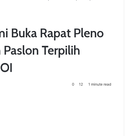
i Buka Rapat Pleno
Paslon Terpilih
 OI
0
12
1 minute read