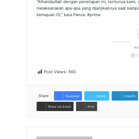
"Alhamdulilah dengan penetapan ini, tentunya kami, s
melaksanakan apa-apa yang dijanjikannya saat kampan
kemajuan OI," kata Panca. #prima
Ar
Post Views:
560
Share
Facebook
Twitter
LinkedIn
Share via Email
Print