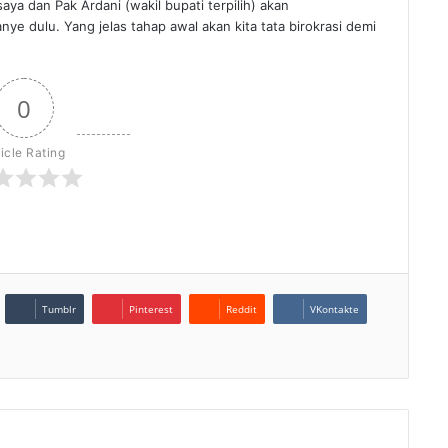
aya dan Pak Ardani (wakil bupati terpilih) akan
ye dulu. Yang jelas tahap awal akan kita tata birokrasi demi
0
ticle Rating
Tumblr
Pinterest
Reddit
VKontakte