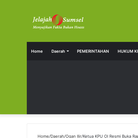
Home
Daerah
PEMERINTAHAN
HUKUM K
Home
/
Daerah
/
Ogan Ilir
/
Ketua KPU OI Resmi Buka Rap