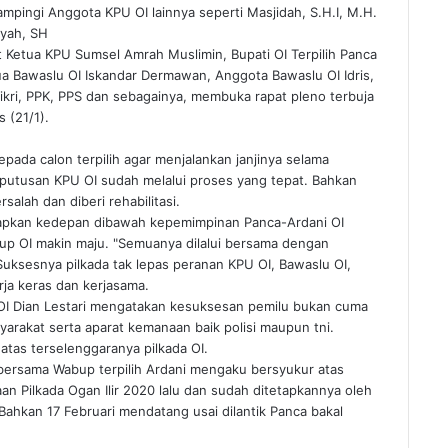
ampingi Anggota KPU OI lainnya seperti Masjidah, S.H.I, M.H.
syah, SH
lt Ketua KPU Sumsel Amrah Muslimin, Bupati OI Terpilih Panca
ua Bawaslu OI Iskandar Dermawan, Anggota Bawaslu OI Idris,
Fikri, PPK, PPS dan sebagainya, membuka rapat pleno terbuja
s (21/1).
ada calon terpilih agar menjalankan janjinya selama
eputusan KPU OI sudah melalui proses yang tepat. Bahkan
salah dan diberi rehabilitasi.
apkan kedepan dibawah kepemimpinan Panca-Ardani OI
 OI makin maju. "Semuanya dilalui bersama dengan
 Suksesnya pilkada tak lepas peranan KPU OI, Bawaslu OI,
rja keras dan kerjasama.
 OI Dian Lestari mengatakan kesuksesan pemilu bukan cuma
rakat serta aparat kemanaan baik polisi maupun tni.
 atas terselenggaranya pilkada OI.
i bersama Wabup terpilih Ardani mengaku bersyukur atas
n Pilkada Ogan Ilir 2020 lalu dan sudah ditetapkannya oleh
 Bahkan 17 Februari mendatang usai dilantik Panca bakal