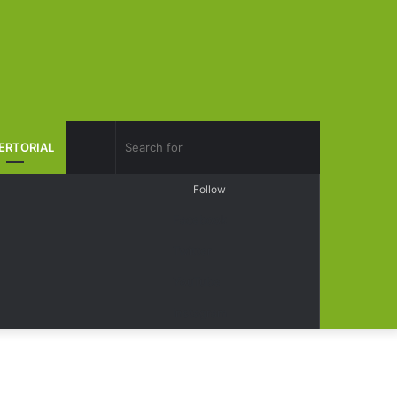
Search
ERTORIAL
Log
Random
Sidebar
Follow
for
In
Article
Facebook
Twitter
YouTube
Instagram