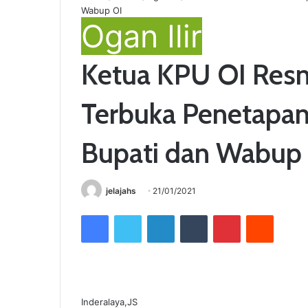
Wabup OI
Ogan Ilir
Ketua KPU OI Resm
Terbuka Penetapan 
Bupati dan Wabup
jelajahs
21/01/2021
Facebook
Twitter
LinkedIn
Tumblr
Pinterest
Reddit
Inderalaya,JS