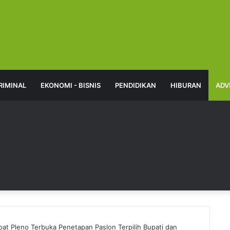
RIMINAL
EKONOMI - BISNIS
PENDIDIKAN
HIBURAN
ADV
at Pleno Terbuka Penetapan Paslon Terpilih Bupati dan