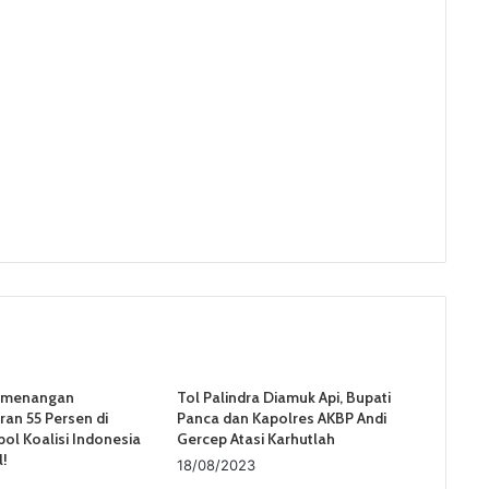
emenangan
Tol Palindra Diamuk Api, Bupati
an 55 Persen di
Panca dan Kapolres AKBP Andi
rpol Koalisi Indonesia
Gercep Atasi Karhutlah
l!
18/08/2023