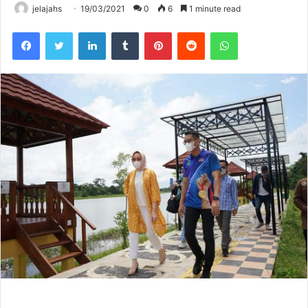
jelajahs
19/03/2021
0
6
1 minute read
Facebook
Twitter
LinkedIn
Tumblr
Pinterest
Reddit
WhatsApp