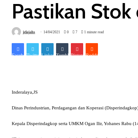
Pastikan Stok
jelajahs
14/04/2021
0
7
1 minute read
Facebook
Twitter
LinkedIn
Tumblr
Pinterest
Reddit
Inderalaya,JS
Dinas Perindustrian, Perdagangan dan Koperasi (Disperindagkop)
Kepala Disperindagkop serta UMKM Ogan Ilir, Yohanes Rabu (14/4