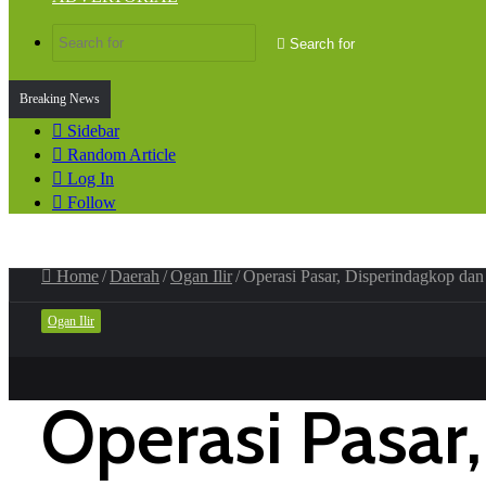
Search for
Breaking News
Sidebar
Random Article
Log In
Follow
Home
/
Daerah
/
Ogan Ilir
/
Operasi Pasar, Disperindagkop d
Ogan Ilir
Operasi Pasa