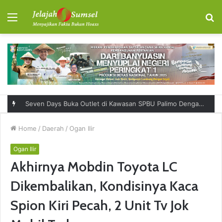
Menu
S
fo
RSUD Talang Ubi Permudah Masyarakat Sampaikan Keluhan Lewat Kanal Pengaduan Resmi
Home
/
Daerah
/
Ogan Ilir
Ogan Ilir
Akhirnya Mobdin Toyota LC
Dikembalikan, Kondisinya Kaca
Spion Kiri Pecah, 2 Unit Tv Jok