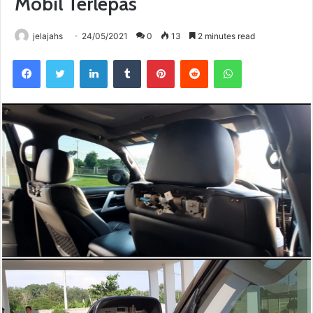
Mobil Terlepas
jelajahs
24/05/2021
0
13
2 minutes read
Facebook
Twitter
LinkedIn
Tumblr
Pinterest
Reddit
WhatsApp