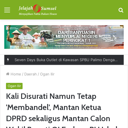
Menu
S
fo
Seven Days Buka Outlet di Kawasan SPBU Palimo Dengan Konsep One Stop Hangout Destination
Home
/
Daerah
/
Ogan Ilir
Ogan Ilir
Kali Disurati Namun Tetap
'Membandel', Mantan Ketua
DPRD sekaligus Mantan Calon