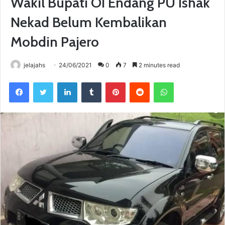
Wakil Bupati OI Endang PU Ishak
Nekad Belum Kembalikan
Mobdin Pajero
jelajahs
24/06/2021
0
7
2 minutes read
Facebook
Twitter
LinkedIn
Tumblr
Pinterest
Reddit
WhatsApp