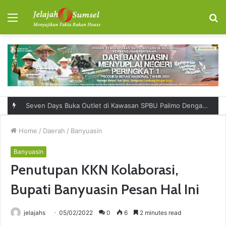
Menu
S
fo
Seven Days Buka Outlet di Kawasan SPBU Palimo Dengan Konsep One Stop Hangout Destination
Home
/
Daerah
/
Banyuasin
Banyuasin
Penutupan KKN Kolaborasi,
Bupati Banyuasin Pesan Hal Ini
jelajahs
05/02/2022
0
6
2 minutes read