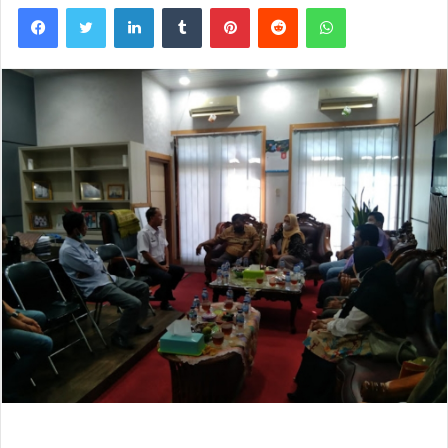
Facebook
Twitter
LinkedIn
Tumblr
Pinterest
Reddit
WhatsApp