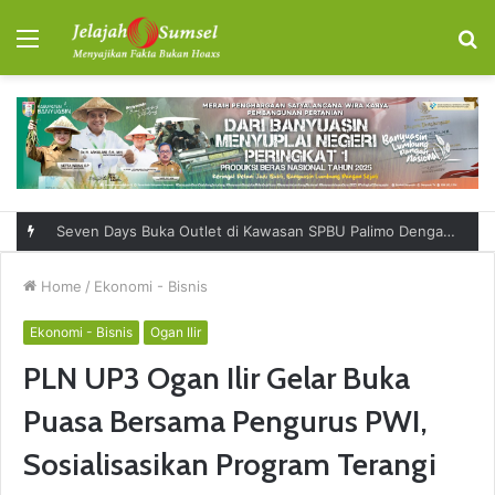
Menu
S
fo
Seven Days Buka Outlet di Kawasan SPBU Palimo Dengan Konsep One Stop Hangout Destination
Home
/
Ekonomi - Bisnis
Ekonomi - Bisnis
Ogan Ilir
PLN UP3 Ogan Ilir Gelar Buka
Puasa Bersama Pengurus PWI,
Sosialisasikan Program Terangi