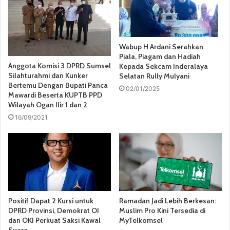
Wabup H Ardani Serahkan
Piala, Piagam dan Hadiah
Anggota Komisi 3 DPRD Sumsel
Kepada Sekcam Inderalaya
Silahturahmi dan Kunker
Selatan Rully Mulyani
Bertemu Dengan Bupati Panca
02/01/2025
Mawardi Beserta KUPTB PPD
Wilayah Ogan Ilir 1 dan 2
16/09/2021
Positif Dapat 2 Kursi untuk
Ramadan Jadi Lebih Berkesan:
DPRD Provinsi, Demokrat OI
Muslim Pro Kini Tersedia di
dan OKI Perkuat Saksi Kawal
MyTelkomsel