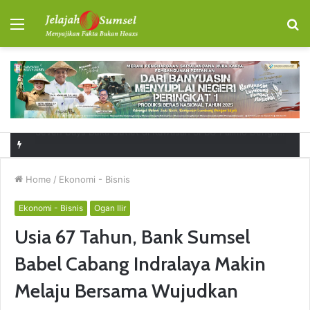
Menu
S
fo
RSUD Talang Ubi Permudah Masyarakat Sampaikan Keluhan Lewat Kanal Pengaduan Resmi
Home
/
Ekonomi - Bisnis
Ekonomi - Bisnis
Ogan Ilir
Usia 67 Tahun, Bank Sumsel
Babel Cabang Indralaya Makin
Melaju Bersama Wujudkan