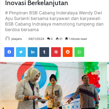
Inovasi Berkelanjutan
# Pimpinan BSB Cabang Inderalaya Wendy Dwi
Ayu Surianti bersama karyawan dan karyawati
BSB Cabang Indralaya memotong tumpeng dan
berdoa bersama
jelajahs
06/11/2024
0
51
1 minute read
Facebook
Twitter
LinkedIn
Tumblr
Pinterest
Reddit
WhatsApp