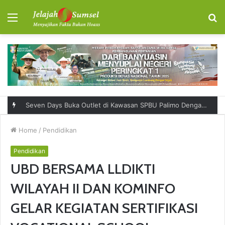
Menu
S
fo
Seven Days Buka Outlet di Kawasan SPBU Palimo Dengan Konsep One Stop Hangout Destination
Home
/
Pendidikan
Pendidikan
UBD BERSAMA LLDIKTI
WILAYAH II DAN KOMINFO
GELAR KEGIATAN SERTIFIKASI