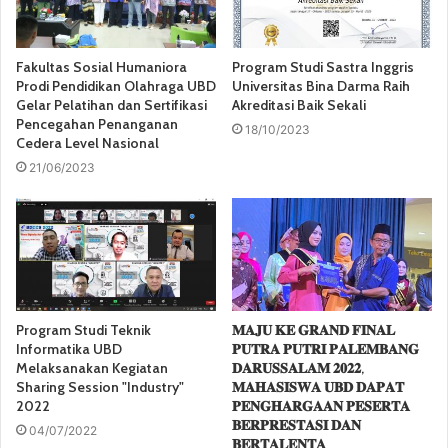
Fakultas Sosial Humaniora
Program Studi Sastra Inggris
Prodi Pendidikan Olahraga UBD
Universitas Bina Darma Raih
Gelar Pelatihan dan Sertifikasi
Akreditasi Baik Sekali
Pencegahan Penanganan
18/10/2023
Cedera Level Nasional
21/06/2023
Program Studi Teknik
𝐌𝐀𝐉𝐔 𝐊𝐄 𝐆𝐑𝐀𝐍𝐃 𝐅𝐈𝐍𝐀𝐋
Informatika UBD
𝐏𝐔𝐓𝐑𝐀 𝐏𝐔𝐓𝐑𝐈 𝐏𝐀𝐋𝐄𝐌𝐁𝐀𝐍𝐆
Melaksanakan Kegiatan
𝐃𝐀𝐑𝐔𝐒𝐒𝐀𝐋𝐀𝐌 𝟐𝟎𝟐𝟐,
Sharing Session "Industry"
𝐌𝐀𝐇𝐀𝐒𝐈𝐒𝐖𝐀 𝐔𝐁𝐃 𝐃𝐀𝐏𝐀𝐓
2022
𝐏𝐄𝐍𝐆𝐇𝐀𝐑𝐆𝐀𝐀𝐍 𝐏𝐄𝐒𝐄𝐑𝐓𝐀
𝐁𝐄𝐑𝐏𝐑𝐄𝐒𝐓𝐀𝐒𝐈 𝐃𝐀𝐍
04/07/2022
𝐁𝐄𝐑𝐓𝐀𝐋𝐄𝐍𝐓𝐀