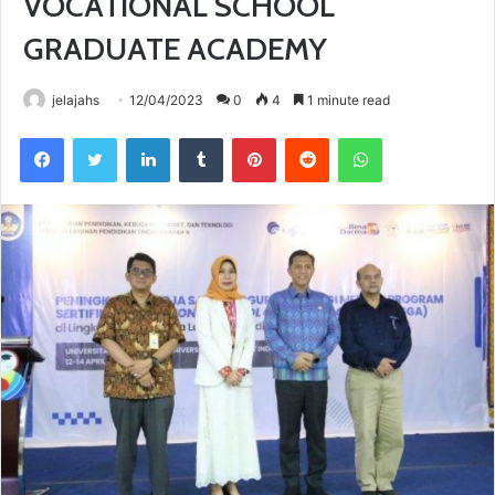
VOCATIONAL SCHOOL
GRADUATE ACADEMY
jelajahs
12/04/2023
0
4
1 minute read
Facebook
Twitter
LinkedIn
Tumblr
Pinterest
Reddit
WhatsApp