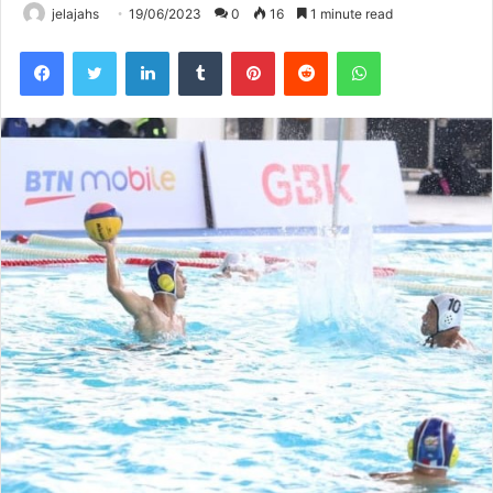
jelajahs
19/06/2023
0
16
1 minute read
Facebook
Twitter
LinkedIn
Tumblr
Pinterest
Reddit
WhatsApp