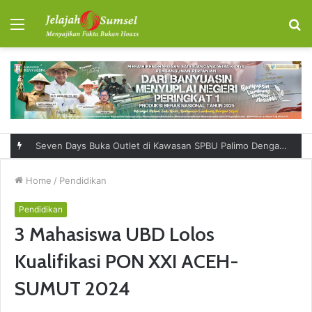
Menu
S
fo
Seven Days Buka Outlet di Kawasan SPBU Palimo Dengan Konsep One Stop Hangout Destination
Home
/
Pendidikan
Pendidikan
3 Mahasiswa UBD Lolos
Kualifikasi PON XXI ACEH-
SUMUT 2024