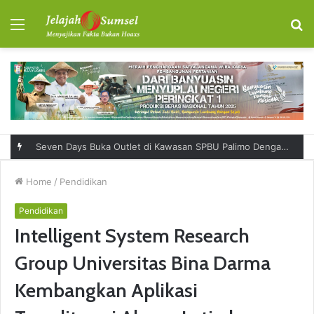
Menu
S
fo
Seven Days Buka Outlet di Kawasan SPBU Palimo Dengan Konsep One Stop Hangout Destination
Home
/
Pendidikan
Pendidikan
Intelligent System Research
Group Universitas Bina Darma
Kembangkan Aplikasi