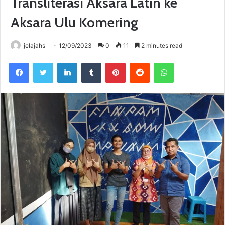
Transliterasi Aksara Latin ke
Aksara Ulu Komering
jelajahs
12/09/2023
0
11
2 minutes read
Facebook
Twitter
LinkedIn
Tumblr
Pinterest
Reddit
WhatsApp