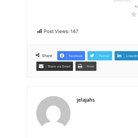
A
Post Views:
147
Share
Facebook
Twitter
LinkedI
Share via Email
Print
jelajahs