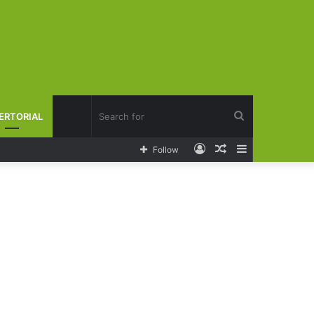
Search
ERTORIAL
Log
Random
Sidebar
Follow
for
In
Article