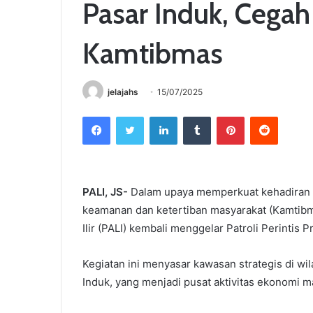
Pasar Induk, Cega
Kamtibmas
jelajahs
15/07/2025
Facebook
Twitter
LinkedIn
Tumblr
Pinterest
Reddit
PALI, JS-
Dalam upaya memperkuat kehadiran Po
keamanan dan ketertiban masyarakat (Kamtib
Ilir (PALI) kembali menggelar Patroli Perintis P
Kegiatan ini menyasar kawasan strategis di wi
Induk, yang menjadi pusat aktivitas ekonomi m