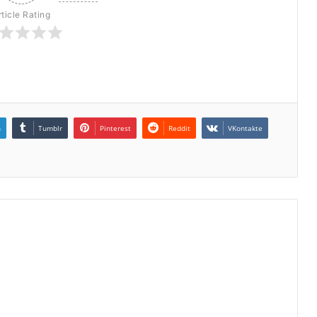
rticle Rating
n
Tumblr
Pinterest
Reddit
VKontakte