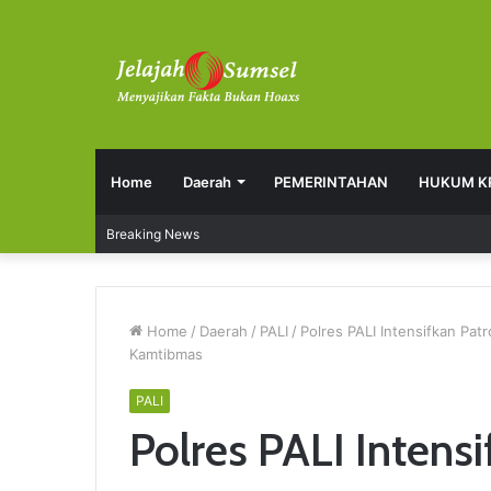
Home
Daerah
PEMERINTAHAN
HUKUM K
Breaking News
Home
/
Daerah
/
PALI
/
Polres PALI Intensifkan Pat
Kamtibmas
PALI
Polres PALI Intensif