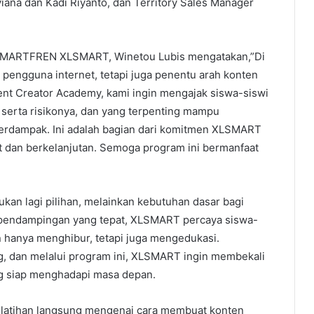
na dan Kadi Riyanto, dan Territory Sales Manager
 SMARTFREN XLSMART, Winetou Lubis mengatakan,”Di
a pengguna internet, tetapi juga penentu arah konten
ent Creator Academy, kami ingin mengajak siswa-siswi
 serta risikonya, dan yang terpenting mampu
 berdampak. Ini adalah bagian dari komitmen XLSMART
t dan berkelanjutan. Semoga program ini bermanfaat
kan lagi pilihan, melainkan kebutuhan dasar bagi
n pendampingan yang tepat, XLSMART percaya siswa-
n hanya menghibur, tetapi juga mengedukasi.
g, dan melalui program ini, XLSMART ingin membekali
g siap menghadapi masa depan.
 pelatihan langsung mengenai cara membuat konten