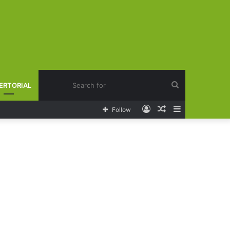
Search
ERTORIAL
Log
Random
Sidebar
Follow
for
In
Article