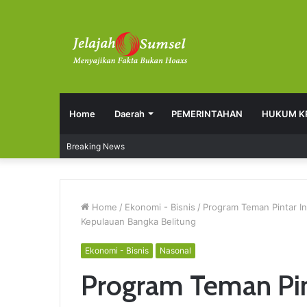
Home
Daerah
PEMERINTAHAN
HUKUM K
Breaking News
Home
/
Ekonomi - Bisnis
/
Program Teman Pintar In
Kepulauan Bangka Belitung
Ekonomi - Bisnis
Nasonal
Program Teman Pin