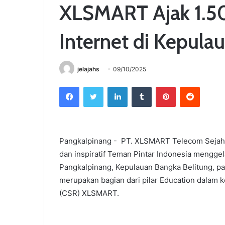
XLSMART Ajak 1.50
Internet di Kepula
jelajahs
09/10/2025
Facebook
Twitter
LinkedIn
Tumblr
Pinterest
Reddit
Pangkalpinang - PT. XLSMART Telecom Sejaht
dan inspiratif Teman Pintar Indonesia mengge
Pangkalpinang, Kepulauan Bangka Belitung, p
merupakan bagian dari pilar Education dalam k
(CSR) XLSMART.