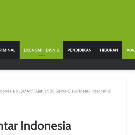
RIMINAL
EKONOMI - BISNIS
PENDIDIKAN
HIBURAN
ADV
donesia XLSMART Ajak 1.500 Siswa-Siswi Melek Internet di
tar Indonesia