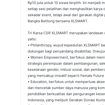
Rp10 juta untuk 10 siswa terpilih. Ini menjadi
setiap sesi pelatihan dan menghasilkan karya 
sekadar event, tetapi awal dari gerakan digita
Bangka Belitung bersama XLSMART.
Tri Karsa CSR XLSMART merupakan landasan u
yaitu:
• Philanthropy, wujud kepedulian XLSMART be
dukungan bagi penyandang disabilitas. Diwuj
• Women Empowerment, berfokus dalam meningka
strategis perempuan dalam pembangunan, sek
kesetaraan gender, inklusi sosial, dan pember
yang mencakup inisiatif seperti Female Future 
• Education, berfokus untuk memperluas akses 
dan mencetak sumber daya manusia yang kompet
pendidikan berkualitas dan pengurangan kesen
Indonesia, yang meliputi Gerakan Donasi Kuota