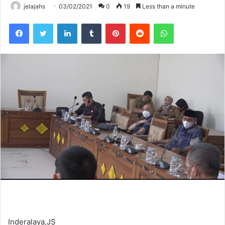
jelajahs
03/02/2021
0
19
Less than a minute
Facebook
Twitter
LinkedIn
Tumblr
Pinterest
Reddit
WhatsApp
Inderalaya,JS