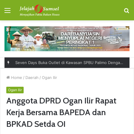
Menu
S
fo
Seven Days Buka Outlet di Kawasan SPBU Palimo Dengan Konsep One Stop Hangout Destination
Home
/
Daerah
/
Ogan Ilir
Ogan Ilir
Anggota DPRD Ogan Ilir Rapat
Kerja Bersama BAPEDA dan
BPKAD Setda OI